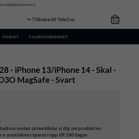
ersonlig kundservice
↪️ Tillbaka till Tele2.se
ÖVRIGT
TILLBEHÖRSPAKET
 - iPhone 13/iPhone 14 - Skal -
 D3O MagSafe - Svart
t
tadress nedan så meddelar vi dig om produkten
in e-postadress sparas i upp till 180 dagar.