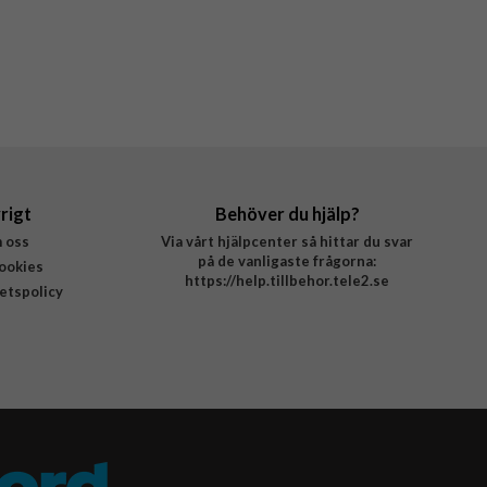
rigt
Behöver du hjälp?
 oss
Via vårt hjälpcenter så hittar du svar
på de vanligaste frågorna:
ookies
https://help.tillbehor.tele2.se
tetspolicy