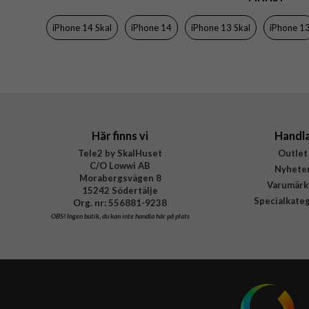
Material
iPhone 14 Skal
iPhone 14
iPhone 13 Skal
iPhone 1
Varumärke
Tillverkarens art nr
EAN
Här finns vi
Handl
Tele2 by SkalHuset
Outlet
C/O Lowwi AB
Nyhete
Morabergsvägen 8
Varumärk
15242 Södertälje
Specialkate
Org. nr: 556881-9238
OBS!
Ingen butik, du kan inte handla här på plats