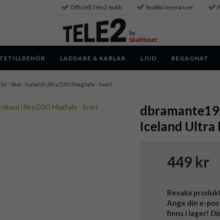
Officiell Tele2-butik
Snabba leveranser
P
TETILLBEHÖR
LADDARE & KABLAR
LJUD
BEGAGNAT
14 - Skal - Iceland Ultra D3O MagSafe - Svart
dbramante1928
Iceland Ultra
449 kr
Bevaka produk
Ange din e-pos
finns i lager! D