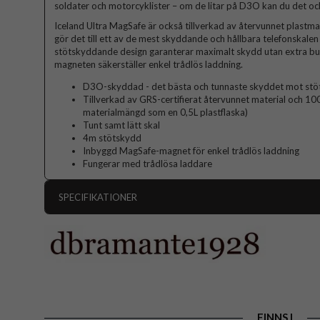
soldater och motorcyklister – om de litar på D3O kan du det oc
Iceland Ultra MagSafe är också tillverkad av återvunnet plastmat
gör det till ett av de mest skyddande och hållbara telefonskal
stötskyddande design garanterar maximalt skydd utan extra bu
magneten säkerställer enkel trådlös laddning.
D3O-skyddad - det bästa och tunnaste skyddet mot stö
Tillverkad av GRS-certifierat återvunnet material och 10
materialmängd som en 0,5L plastflaska)
Tunt samt lätt skal
4m stötskydd
Inbyggd MagSafe-magnet för enkel trådlös laddning
Fungerar med trådlösa laddare
SPECIFIKATIONER
Artikelnummer
Passar till
Produkttyp
Egenskaper
Färg
FINNS I