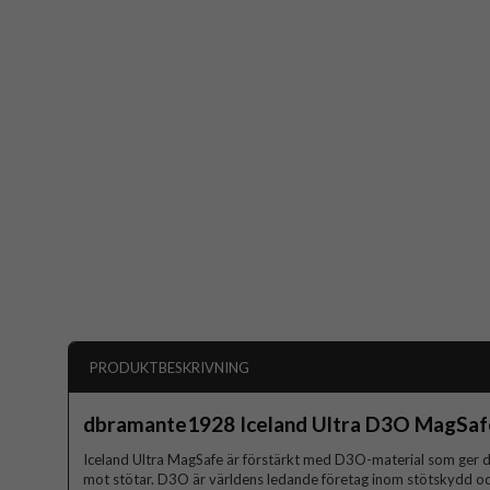
PRODUKTBESKRIVNING
dbramante1928 Iceland Ultra D3O MagSaf
Iceland Ultra MagSafe är förstärkt med D3O-material som ger 
mot stötar. D3O är världens ledande företag inom stötskydd och