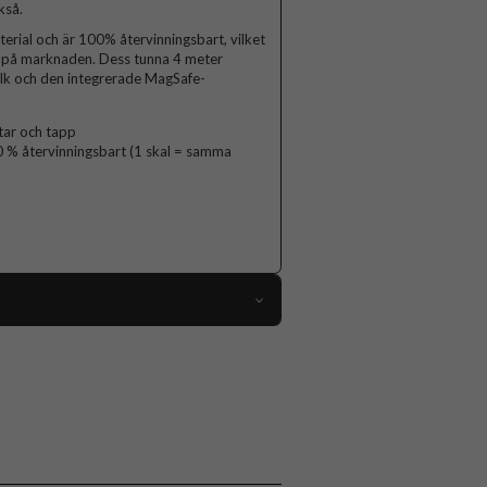
kså.
erial och är 100% återvinningsbart, vilket
en på marknaden. Dess tunna 4 meter
lk och den integrerade MagSafe-
tar och tapp
0 % återvinningsbart (1 skal = samma
100634
iPhone 13, iPhone 14
Skal
MagSafe-kompatibel
Svart