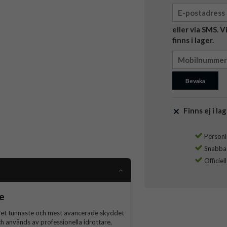
eller via SMS. 
finns i lager.
Bevaka
Finns ej i lag
Personli
Snabba l
Officiel
e
det tunnaste och mest avancerade skyddet
 används av professionella idrottare,