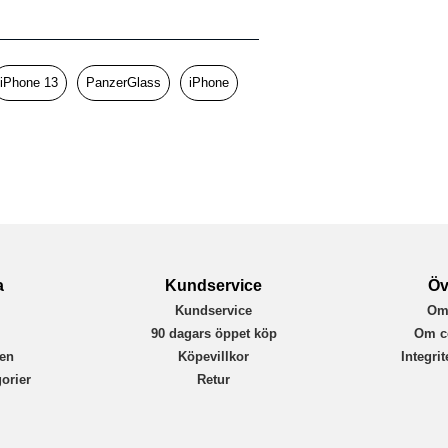
Skal
Trådlös laddning-kompatibel
Genomskinlig, Svart
iPhone 13
PanzerGlass
iPhone
Härdat glas, Återvunnen plast
PanzerGlass
405
5711724004056
a
Kundservice
Öv
Kundservice
Om
r
90 dagars öppet köp
Om c
en
Köpevillkor
Integri
orier
Retur