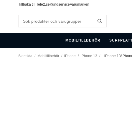
Tillbaka till Tele2.se
Kundservice
Varumärken
MOBILTILLBEHÖR
SURFPLAT
Startsida
/
Mobiltillbehör
/
iPhone
/
iPhone 13
/
- iPhone 13/iPhone