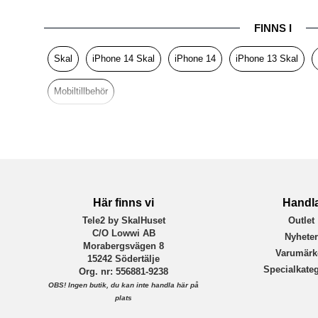
Produkttyp
FINNS I
Egenskaper
Färg
Skal
iPhone 14 Skal
iPhone 14
iPhone 13 Skal
Material
Mobiltillbehör
Varumärke
Tillverkarens art nr
EAN
Här finns vi
Handl
Tele2 by SkalHuset
Outlet
C/O Lowwi AB
Nyhete
Morabergsvägen 8
Varumärk
15242 Södertälje
Specialkateg
Org. nr: 556881-9238
OBS!
Ingen butik, du kan inte handla här på
plats