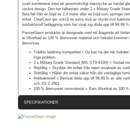
svart kombinerat med ett genomskinligt bakstycke av härdat glas
vackra design. Den har falltestats under 2 x Military Grade Stand
flera fall från en höjd av 2,4 meter eller en höjd som springer n
enhet. ClearCase ger också en extra nivå av skydd mot bakterie
antibakteriell beläggning som har visat sig döda upp till 99,99 %
PanzerGlass produkter är designade med ett åtagande att förlä
är tillverkad av 100 % återvunnet material och fodralet kommer 
återvinnas.
Trådlös laddning kompatibel = Du kan ha det här fodralet p
Inga problem.
2 x Military Grade Standard (MIL-STD-810H) = Testad med
Reptålig = Skyddar din enhet från repor orsakade av vard
Stöttålig = Håller din enhet säker från ditt vardagliga fum
Antibakteriell = Bevisat döda upp till 99,99 % av alla van
och JIS Z 2801.
100 % återvunnet rammaterial = Ram tillverkat av 100 % 
SPECIFIKATIONER
Artikelnummer
Passar till