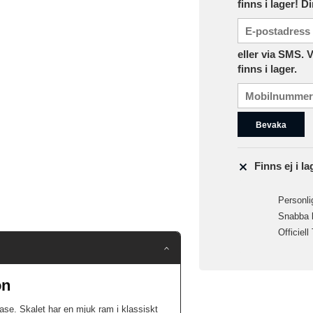
finns i lager! D
eller via SMS. 
finns i lager.
Bevaka
Finns ej i la
Personlig
Snabba le
Officiell
on
se. Skalet har en mjuk ram i klassiskt