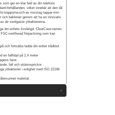
 som ger en klar bild av din telefons
ard-förhållanden, vilket innebär att den tål
erför-trapporna-och-av misstag tappar-min-
r och bakterier genom att ha en innovativ
 av de vanligaste ytbakterierna.
nga din enhets livslängd. ClearCase-ramen
i FSC-certifierad förpackning som kan
å och fortsätta ladda din enhet trådlöst.
 en fallhöjd på 2,4 meter
agens faror.
lande, fall och skärmsprickor.
liga ytbakterier i enlighet med ISO 22196
återvunnet material.
76900
iPhone 13, iPhone 14