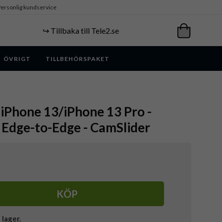
ersonlig kundservice
↪️ Tillbaka till Tele2.se
ÖVRIGT
TILLBEHÖRSPAKET
 iPhone 13/iPhone 13 Pro -
 Edge-to-Edge - CamSlider
KÖP
i lager.