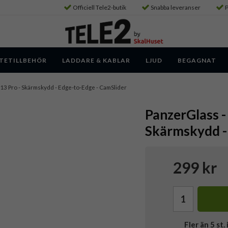
Officiell Tele2-butik
Snabba leveranser
P
TETILLBEHÖR
LADDARE & KABLAR
LJUD
BEGAGNAT
 13 Pro - Skärmskydd - Edge-to-Edge - CamSlider
PanzerGlass -
Skärmskydd -
299 kr
Fler än 5 st. 