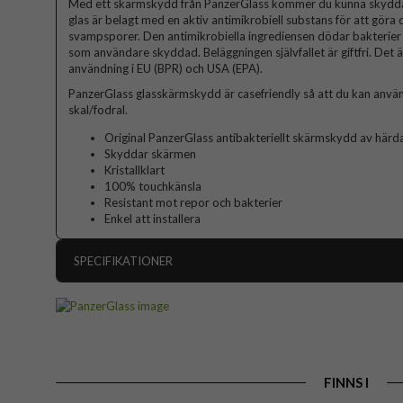
Med ett skärmskydd från PanzerGlass kommer du kunna skydda d
glas är belagt med en aktiv antimikrobiell substans för att göra
svampsporer. Den antimikrobiella ingrediensen dödar bakterier 
som användare skyddad. Beläggningen självfallet är giftfri. Det 
användning i EU (BPR) och USA (EPA).
PanzerGlass glasskärmskydd är casefriendly så att du kan använ
skal/fodral.
Original PanzerGlass antibakteriellt skärmskydd av härda
Skyddar skärmen
Kristallklart
100% touchkänsla
Resistant mot repor och bakterier
Enkel att installera
SPECIFIKATIONER
Artikelnummer
Passar till
Produkttyp
FINNS I
Egenskaper
A