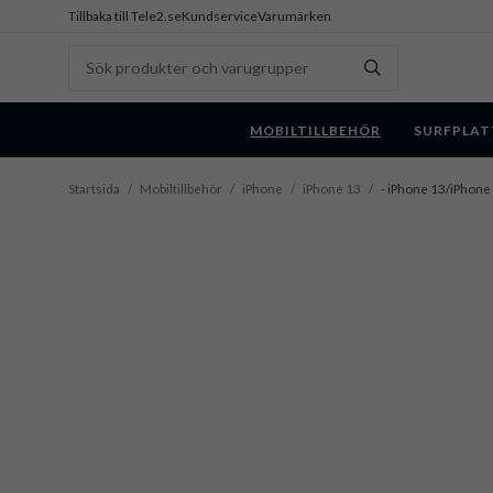
Tillbaka till Tele2.se
Kundservice
Varumärken
MOBILTILLBEHÖR
SURFPLAT
Startsida
/
Mobiltillbehör
/
iPhone
/
iPhone 13
/
- iPhone 13/iPhone