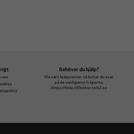
rigt
Behöver du hjälp?
 oss
Via vårt hjälpcenter så hittar du svar
på de vanligaste frågorna:
ookies
https://help.tillbehor.tele2.se
tetspolicy