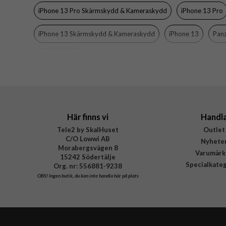
Färg
iPhone 13 Pro Skärmskydd & Kameraskydd
iPhone 13 Pro
Material
iPhone 13 Skärmskydd & Kameraskydd
iPhone 13
Pan
Varumärke
Tillverkarens art nr
Mobiltillbehör
EAN
Här finns vi
Handl
Tele2 by SkalHuset
Outlet
C/O Lowwi AB
Nyhete
Morabergsvägen 8
Varumärk
15242 Södertälje
Specialkate
Org. nr: 556881-9238
OBS!
Ingen butik, du kan inte handla här på plats