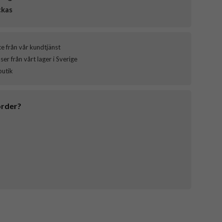
ckas
ce från vår kundtjänst
er från vårt lager i Sverige
butik
order?