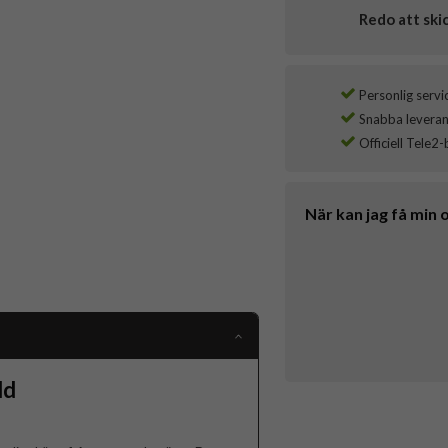
Redo att ski
Personlig servi
Snabba leverans
Officiell Tele2-
När kan jag få min 
dd