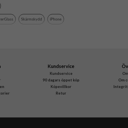
Genomskinlig
Härdat glas
zerGlass
Skärmskydd
iPhone
PanzerGlass
2748
5711724027482
a
Kundservice
Öv
Kundservice
Om
r
90 dagars öppet köp
Om c
en
Köpevillkor
Integri
gorier
Retur