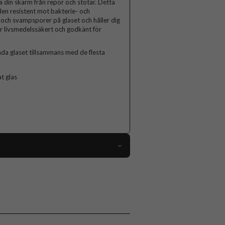
in skärm från repor och stötar. Detta
 den resistent mot bakterie- och
och svampsporer på glaset och håller dig
är livsmedelssäkert och godkänt för
da glaset tillsammans med de flesta
t glas
64393
iPhone 13, iPhone 13 Pro
Skärmskydd
ntibakteriell, Case friendly, Kameraskydd