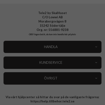
Tele2 by SkalHuset
C/O Lowwi AB
Morabergsvägen 8
15242 Södertälje
Org. nr: 556881-9238
OBS!
Ingen butik, du kan inte handla här på plats
HANDLA
Outlet
Nyheter
KUNDSERVICE
Varumärken
Kundservice
Specialkategorier
90 dagars öppet köp
ÖVRIGT
Köpevillkor
Om oss
Retur
Om cookies
Via vårt hjälpcenter så hittar du svar på de vanligaste frågorna:
Integritetspolicy
https://help.tillbehor.tele2.se