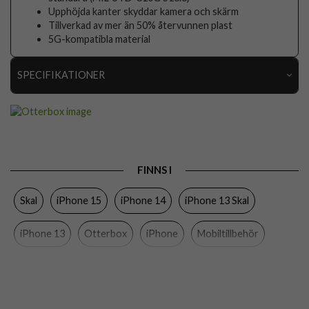
Upphöjda kanter skyddar kamera och skärm
Tillverkad av mer än 50% återvunnen plast
5G-kompatibla material
SPECIFIKATIONER
Artikelnummer
92313
Passar till
iPhone 13, iPhone 14, iPhone 15
Produkttyp
Skal
FINNS I
Egenskaper
MagSafe-kompatibel
Skal
iPhone 15
iPhone 14
iPhone 13 Skal
Färg
Orange
Material
Gummi, Hårdplast (PC)
iPhone 13
Otterbox
iPhone
Mobiltillbehör
Varumärke
Otterbox
Tillverkarens art nr
77-92940
EAN
840304733194