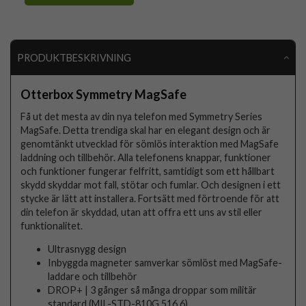
PRODUKTBESKRIVNING
Otterbox Symmetry MagSafe
Få ut det mesta av din nya telefon med Symmetry Series
MagSafe. Detta trendiga skal har en elegant design och är
genomtänkt utvecklad för sömlös interaktion med MagSafe
laddning och tillbehör. Alla telefonens knappar, funktioner
och funktioner fungerar felfritt, samtidigt som ett hållbart
skydd skyddar mot fall, stötar och fumlar. Och designen i ett
stycke är lätt att installera. Fortsätt med förtroende för att
din telefon är skyddad, utan att offra ett uns av stil eller
funktionalitet.
Ultrasnygg design
Inbyggda magneter samverkar sömlöst med MagSafe-
laddare och tillbehör
DROP+ | 3 gånger så många droppar som militär
standard (MIL-STD-810G 516.6)