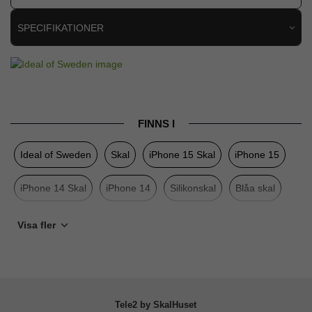
SPECIFIKATIONER
Artikelnummer
112054
Passar till
iPhone 13, iPhone 14, iPhone 15
Produkttyp
Skal
FINNS I
Egenskaper
MagSafe-kompatibel
Ideal of Sweden
Skal
iPhone 15 Skal
iPhone 15
Färg
Blå
Material
Silikon
iPhone 14 Skal
iPhone 14
Silikonskal
Blåa skal
Varumärke
Ideal of Sweden
iPhone 13 Skal
iPhone 13
Visa fler
Tillverkarens art nr
IDSICMS-I2361-480
EAN
7340205191954
Tele2 by SkalHuset