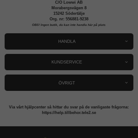
C/O Lowwi AB
Morabergsvägen 8
15242 Södertälje
Org. nr: 556881-9238
OBS!
Ingen butik, du kan inte handla här på plats
HANDLA
Outlet
Nyheter
KUNDSERVICE
Varumärken
Kundservice
Specialkategorier
90 dagars öppet köp
ÖVRIGT
Köpevillkor
Om oss
Retur
Om cookies
Via vårt hjälpcenter så hittar du svar på de vanligaste frågorna:
Integritetspolicy
https://help.tillbehor.tele2.se