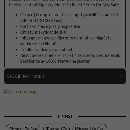
telefon i det pålitliga skyddet från React Series för MagSafe.
Drop+ | dropptestad för att uppfylla militär standard
(MIL-STD-810G 516.6)
Hårt skal med mjuka greppkanter
Ultratunt skyddande skal
Inbyggda magneter fäster ordentligt vid MagSafe-
laddare och tillbehör
Trådlös laddning kompatibel
React Series innehåller minst 45% återvunnet innehåll,
bestående av 100% återvunna plaster
SPECIFIKATIONER
Artikelnummer
107451
Passar
iPhone 13, iPhone 14, iPhone 15, iPhone 16e,
till
iPhone 17e
Produkttyp
Skal
FINNS I
Egenskaper
MagSafe-kompatibel, Stöttålig
iPhone 17e Skal
iPhone 17e
iPhone 16e Skal