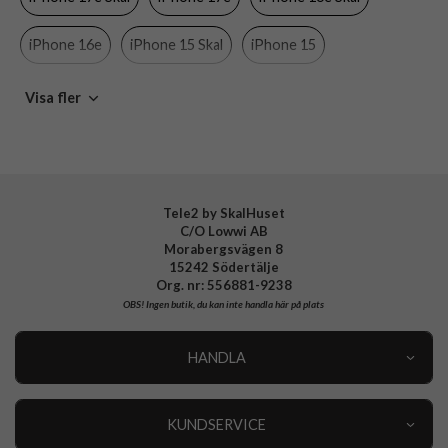
Färg
Genomskinlig, Lila
iPhone 16e
iPhone 15 Skal
iPhone 15
Material
Hårdplast (PC), Mjukplast (TPU)
Varumärke
Otterbox
iPhone 14 Skal
iPhone 14
iPhone 13 Skal
Visa fler
Tillverkarens art nr
77-98205
iPhone 13
EAN
840434707287
Tele2 by SkalHuset
C/O Lowwi AB
Morabergsvägen 8
15242 Södertälje
Org. nr: 556881-9238
OBS!
Ingen butik, du kan inte handla här på plats
HANDLA
Outlet
Nyheter
KUNDSERVICE
Varumärken