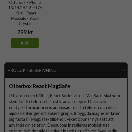
Otterbox - iPhone
13/14/15/16e/17e
- Skal - React
MagSafe - Black
Crystal
299 kr
KÖP
PRODUKTBESKRIVNING
Otterbox React MagSafe
Ultratunn och hållbar, React Series är ett MagSafe-skal som
skyddar din telefon från stötar och repor. Dess solida,
enstycksform är precis anpassad för din telefon och dess
mjuka kanter ger ett säkert grepp. Inbyggda magneter låter
dig fästa till MagSafe-tillbehör, vilket öppnar nya sätt att
använda din telefon. Dessutom installeras mobilskalet
snabbt, och det glider enkelt in och ut ur fickor. Svep in din