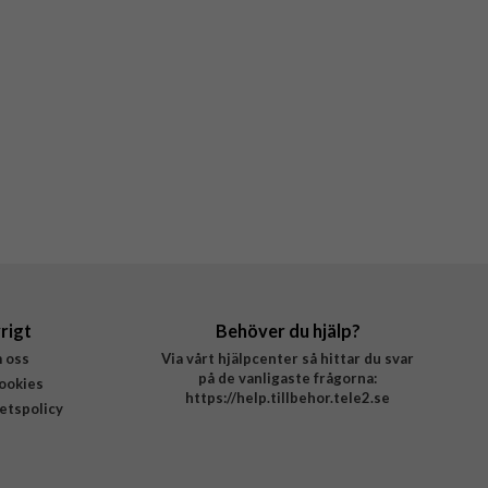
rigt
Behöver du hjälp?
 oss
Via vårt hjälpcenter så hittar du svar
på de vanligaste frågorna:
ookies
https://help.tillbehor.tele2.se
tetspolicy