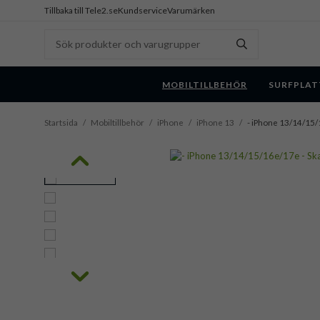
Tillbaka till Tele2.se
Kundservice
Varumärken
MOBILTILLBEHÖR
SURFPLAT
Startsida
/
Mobiltillbehör
/
iPhone
/
iPhone 13
/
- iPhone 13/14/15/