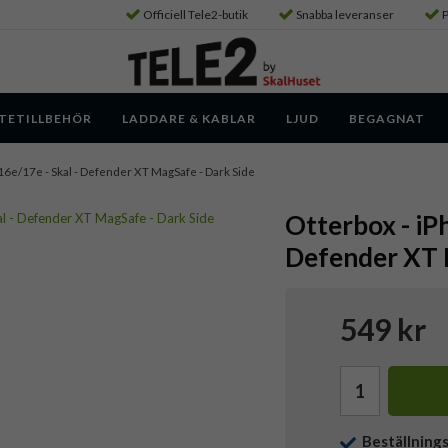
Officiell Tele2-butik
Snabba leveranser
P
TETILLBEHÖR
LADDARE & KABLAR
LJUD
BEGAGNAT
16e/17e - Skal - Defender XT MagSafe - Dark Side
Otterbox - iP
Defender XT 
549 kr
Beställning