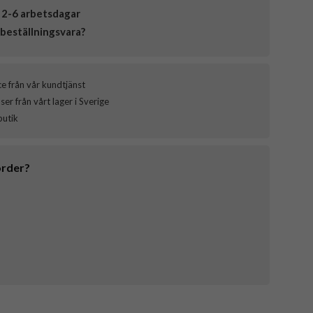
 2-6 arbetsdagar
beställningsvara?
ce från vår kundtjänst
er från vårt lager i Sverige
butik
order?