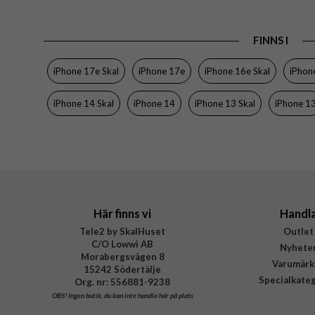
Tillverkarens art nr
FINNS I
EAN
iPhone 17e Skal
iPhone 17e
iPhone 16e Skal
iPhon
iPhone 14 Skal
iPhone 14
iPhone 13 Skal
iPhone 1
Här finns vi
Handl
Tele2 by SkalHuset
Outlet
C/O Lowwi AB
Nyhete
Morabergsvägen 8
Varumärk
15242 Södertälje
Specialkate
Org. nr: 556881-9238
OBS!
Ingen butik, du kan inte handla här på plats