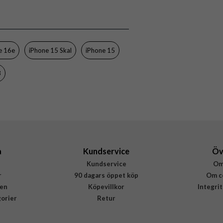
77-98196
840434707102
e 16e
iPhone 15 Skal
iPhone 15
3
a
Kundservice
Öv
Kundservice
Om
r
90 dagars öppet köp
Om c
en
Köpevillkor
Integri
gorier
Retur