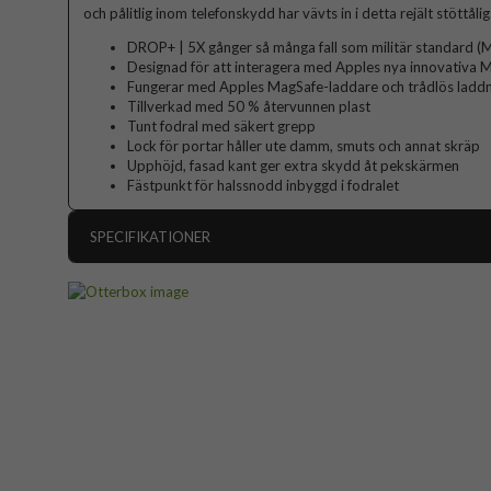
och pålitlig inom telefonskydd har vävts in i detta rejält stöttålig
DROP+ | 5X gånger så många fall som militär standard 
Designad för att interagera med Apples nya innovativa
Fungerar med Apples MagSafe-laddare och trådlös ladd
Tillverkad med 50 % återvunnen plast
Tunt fodral med säkert grepp
Lock för portar håller ute damm, smuts och annat skräp
Upphöjd, fasad kant ger extra skydd åt pekskärmen
Fästpunkt för halssnodd inbyggd i fodralet
SPECIFIKATIONER
Artikelnummer
Passar till
iPhone 13, iPho
Produkttyp
Egenskaper
Färg
Material
Varumärke