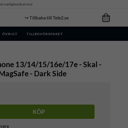
ersonlig kundservice
↪️ Tillbaka till Tele2.se
ÖVRIGT
TILLBEHÖRSPAKET
hone 13/14/15/16e/17e - Skal -
MagSafe - Dark Side
KÖP
svara