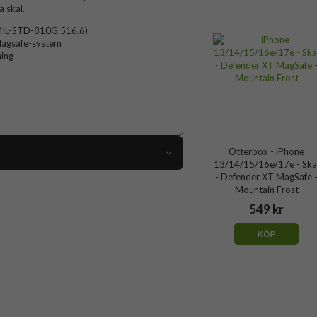
a skal.
(MIL-STD-810G 516.6)
 Magsafe-system
ning
Otterbox - iPhone
13/14/15/16e/17e - Ska
- Defender XT MagSafe 
107455
Mountain Frost
ne 14, iPhone 15, iPhone 16e, iPhone 17e
549 kr
Skal
KÖP
MagSafe-kompatibel, Stöttålig
Genomskinlig, Svart
Gummi, Hårdplast (PC)
Otterbox