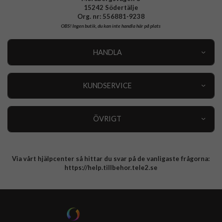
15242 Södertälje
Org. nr: 556881-9238
OBS!
Ingen butik, du kan inte handla här på plats
HANDLA
Outlet
Nyheter
KUNDSERVICE
Varumärken
Kundservice
Specialkategorier
90 dagars öppet köp
ÖVRIGT
Köpevillkor
Om oss
Retur
Om cookies
Via vårt hjälpcenter så hittar du svar på de vanligaste frågorna:
Integritetspolicy
https://help.tillbehor.tele2.se