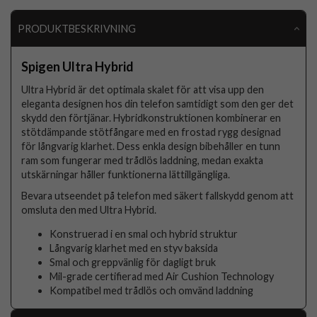
PRODUKTBESKRIVNING
Spigen Ultra Hybrid
Ultra Hybrid är det optimala skalet för att visa upp den
eleganta designen hos din telefon samtidigt som den ger det
skydd den förtjänar. Hybridkonstruktionen kombinerar en
stötdämpande stötfångare med en frostad rygg designad
för långvarig klarhet. Dess enkla design bibehåller en tunn
ram som fungerar med trådlös laddning, medan exakta
utskärningar håller funktionerna lättillgängliga.
Bevara utseendet på telefon med säkert fallskydd genom att
omsluta den med Ultra Hybrid.
Konstruerad i en smal och hybrid struktur
Långvarig klarhet med en styv baksida
Smal och greppvänlig för dagligt bruk
Mil-grade certifierad med Air Cushion Technology
Kompatibel med trådlös och omvänd laddning