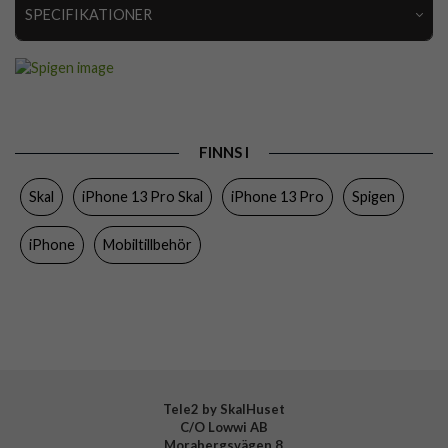
SPECIFIKATIONER
Artikelnummer
63967
Passar till
iPhone 13 Pro
Produkttyp
Skal
FINNS I
Egenskaper
Trådlös laddning-kompatibel
Skal
iPhone 13 Pro Skal
iPhone 13 Pro
Spigen
Färg
Genomskinlig, Roseguld
Material
Hårdplast (PC), Mjukplast (TPU)
iPhone
Mobiltillbehör
Varumärke
Spigen
Tillverkarens art nr
ACS03264
EAN
8809811850123
Tele2 by SkalHuset
C/O Lowwi AB
Morabergsvägen 8