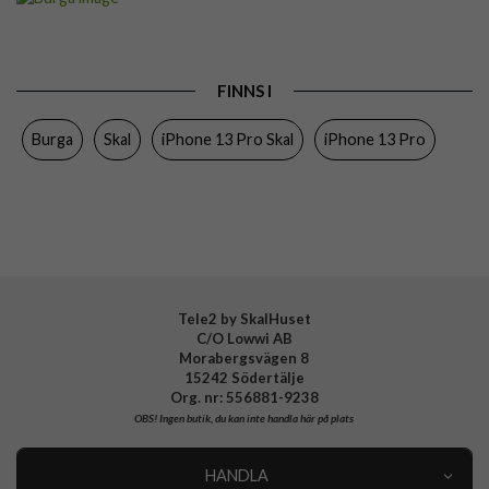
Passar till
iPhone 13 Pro
Produkttyp
Skal
FINNS I
Färg
Flerfärgad
Burga
Skal
iPhone 13 Pro Skal
iPhone 13 Pro
Material
Hårdplast (PC), Mjukplast (TPU)
Varumärke
Burga
Tillverkarens art nr
841604
EAN
4772228416043
Tele2 by SkalHuset
C/O Lowwi AB
Morabergsvägen 8
15242 Södertälje
Org. nr: 556881-9238
OBS!
Ingen butik, du kan inte handla här på plats
HANDLA