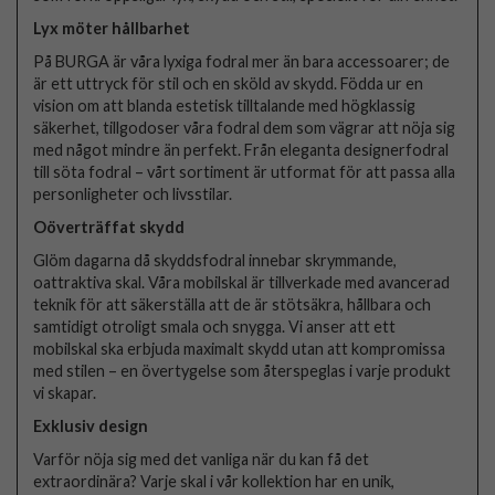
Lyx möter hållbarhet
På BURGA är våra lyxiga fodral mer än bara accessoarer; de
är ett uttryck för stil och en sköld av skydd. Födda ur en
vision om att blanda estetisk tilltalande med högklassig
säkerhet, tillgodoser våra fodral dem som vägrar att nöja sig
med något mindre än perfekt. Från eleganta designerfodral
till söta fodral – vårt sortiment är utformat för att passa alla
personligheter och livsstilar.
Oöverträffat skydd
Glöm dagarna då skyddsfodral innebar skrymmande,
oattraktiva skal. Våra mobilskal är tillverkade med avancerad
teknik för att säkerställa att de är stötsäkra, hållbara och
samtidigt otroligt smala och snygga. Vi anser att ett
mobilskal ska erbjuda maximalt skydd utan att kompromissa
med stilen – en övertygelse som återspeglas i varje produkt
vi skapar.
Exklusiv design
Varför nöja sig med det vanliga när du kan få det
extraordinära? Varje skal i vår kollektion har en unik,