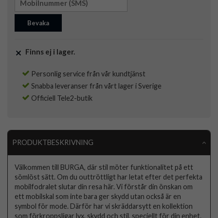
Bevaka
Finns ej i lager.
Personlig service från vår kundtjänst
Snabba leveranser från vårt lager i Sverige
Officiell Tele2-butik
PRODUKTBESKRIVNING
Välkommen till BURGA, där stil möter funktionalitet på ett
sömlöst sätt. Om du outtröttligt har letat efter det perfekta
mobilfodralet slutar din resa här. Vi förstår din önskan om
ett mobilskal som inte bara ger skydd utan också är en
symbol för mode. Därför har vi skräddarsytt en kollektion
som förkroppsligar lyx, skydd och stil, speciellt för din enhet.