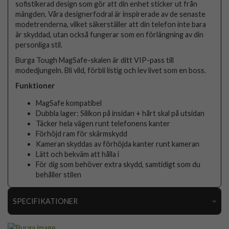
sofistikerad design som gör att din enhet sticker ut från
mängden. Våra designerfodral är inspirerade av de senaste
modetrenderna, vilket säkerställer att din telefon inte bara
är skyddad, utan också fungerar som en förlängning av din
personliga stil.
Burga Tough MagSafe-skalen är ditt VIP-pass till
modedjungeln. Bli vild, förbli listig och lev livet som en boss.
Funktioner
MagSafe kompatibel
Dubbla lager: Silikon på insidan + hårt skal på utsidan
Täcker hela vägen runt telefonens kanter
Förhöjd ram för skärmskydd
Kameran skyddas av förhöjda kanter runt kameran
Lätt och bekväm att hålla i
För dig som behöver extra skydd, samtidigt som du
behåller stilen
SPECIFIKATIONER
Artikelnummer
118940