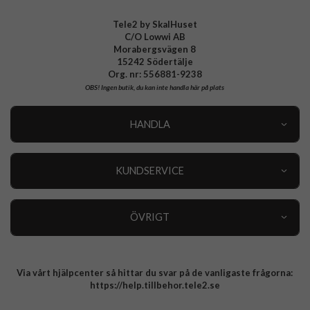
Tele2 by SkalHuset
C/O Lowwi AB
Morabergsvägen 8
15242 Södertälje
Org. nr: 556881-9238
OBS!
Ingen butik, du kan inte handla här på plats
HANDLA
Outlet
Nyheter
KUNDSERVICE
Varumärken
Kundservice
Specialkategorier
90 dagars öppet köp
ÖVRIGT
Köpevillkor
Om oss
Retur
Om cookies
Via vårt hjälpcenter så hittar du svar på de vanligaste frågorna:
Integritetspolicy
https://help.tillbehor.tele2.se