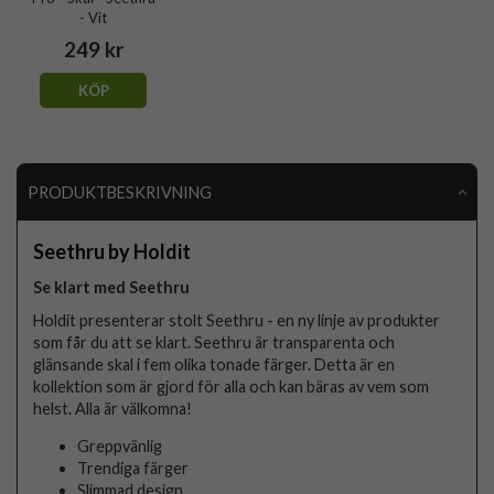
- Vit
249 kr
KÖP
PRODUKTBESKRIVNING
Seethru by Holdit
Se klart med Seethru
Holdit presenterar stolt Seethru - en ny linje av produkter
som får du att se klart. Seethru är transparenta och
glänsande skal i fem olika tonade färger. Detta är en
kollektion som är gjord för alla och kan bäras av vem som
helst. Alla är välkomna!
Greppvänlig
Trendiga färger
Slimmad design