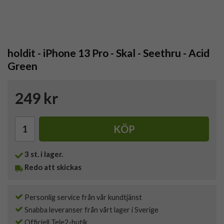
holdit - iPhone 13 Pro - Skal - Seethru - Acid
Green
249 kr
KÖP
3
st. i lager.
Redo att skickas
Personlig service från vår kundtjänst
Snabba leveranser från vårt lager i Sverige
Officiell Tele2-butik