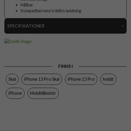
Hållbar
Kompatibel med trådlös laddning
SPECIFIKATIONER
Artikelnummer
89197
Passar till
iPhone 13 Pro
Produkttyp
Skal
FINNS I
Egenskaper
Trådlös laddning-kompatibel
Skal
iPhone 13 Pro Skal
iPhone 13 Pro
holdit
Färg
Genomskinlig, Grön
Material
Hårdplast (PC), Mjukplast (TPU)
iPhone
Mobiltillbehör
Varumärke
holdit
Tillverkarens art nr
15782
EAN
7330985157820