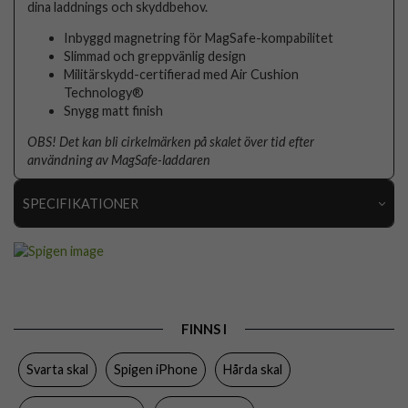
dina laddnings och skyddbehov.
Inbyggd magnetring för MagSafe-kompabilitet
Slimmad och greppvänlig design
Militärskydd-certifierad med Air Cushion
Technology®
Snygg matt finish
OBS! Det kan bli cirkelmärken på skalet över tid efter
användning av MagSafe-laddaren
SPECIFIKATIONER
Artikelnummer
63983
Passar till
iPhone 13 Pro
Produkttyp
Skal
FINNS I
Egenskaper
MagSafe-kompatibel
Svarta skal
Spigen iPhone
Hårda skal
Färg
Svart
Material
Hårdplast (PC), Mjukplast (TPU)