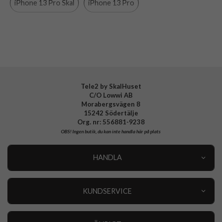
iPhone 13 Pro Skal
iPhone 13 Pro
Varumärke
Spigen
MagSafe-kompatibla skal och fodral
Spigen
Tillverkarens art nr
ACS03281
EAN
8809811850291
Tele2 by SkalHuset
C/O Lowwi AB
Morabergsvägen 8
15242 Södertälje
Org. nr: 556881-9238
OBS!
Ingen butik, du kan inte handla här på plats
HANDLA
Outlet
Nyheter
KUNDSERVICE
Varumärken
Kundservice
Specialkategorier
90 dagars öppet köp