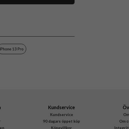
112309
iPhone 13 Pro
Skal
MagSafe-kompatibel
Svart
iPhone 13 Pro
Silikon
Puro
IPC13P61ICONMAGBLK
8033830309205
a
Kundservice
Öv
Kundservice
Om
r
90 dagars öppet köp
Om c
en
Köpevillkor
Integri