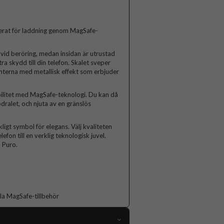
erat för laddning genom MagSafe-
a vid beröring, medan insidan är utrustad
a skydd till din telefon. Skalet sveper
anterna med metallisk effekt som erbjuder
bilitet med MagSafe-teknologi. Du kan då
dralet, och njuta av en gränslös
igt symbol för elegans. Välj kvaliteten
fon till en verklig teknologisk juvel.
 Puro.
la MagSafe-tillbehör