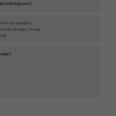
beställningsvara?
ce från vår kundtjänst
er från vårt lager i Sverige
butik
order?