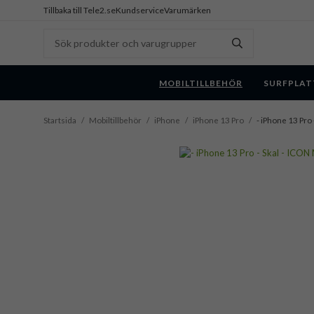
Tillbaka till Tele2.se
Kundservice
Varumärken
MOBILTILLBEHÖR
SURFPLAT
Startsida
/
Mobiltillbehör
/
iPhone
/
iPhone 13 Pro
/
- iPhone 13 Pro 