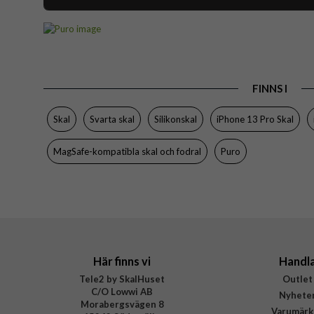
Artikelnummer
Passar till
Produkttyp
FINNS I
Egenskaper
Färg
Skal
Svarta skal
Silikonskal
iPhone 13 Pro Skal
Material
MagSafe-kompatibla skal och fodral
Puro
Varumärke
Tillverkarens art nr
EAN
Här finns vi
Handl
Tele2 by SkalHuset
Outlet
C/O Lowwi AB
Nyhete
Morabergsvägen 8
Varumärk