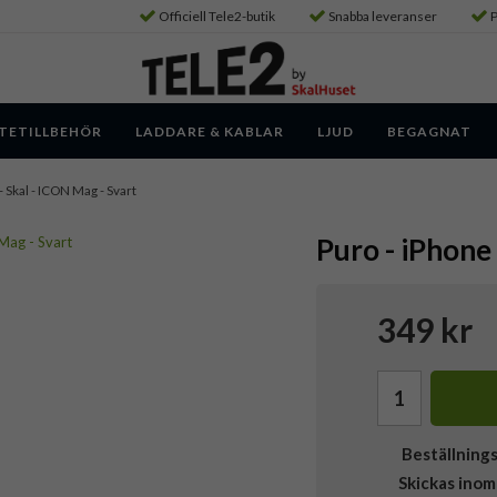
Officiell Tele2-butik
Snabba leveranser
P
TETILLBEHÖR
LADDARE & KABLAR
LJUD
BEGAGNAT
- Skal - ICON Mag - Svart
Puro - iPhone 
349 kr
Beställning
Skickas inom