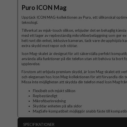
Puro ICON Mag
Upptäck ICON MAG-kollektionen av Puro, ett silikonskal optim
teknologi.
Tillverkat av mjuk-touch silikon, erbjuder det en behaglig känsl
med ett lager av repbeständig mikrofiberbeläggning som ger extr
helt runt din enhet, inklusive kameran, tack vare de upphöjda k
extra skydd mot repor och stötar.
Icon Mag-skalet är designat för att säkerställa perfekt kompati
använda alla funktioner på din telefon utan att behöva ta bort fo
upplevelse.
Förutom att erbjuda premium skydd, är Icon Mag-skalet ett verkl
och elegansen hos Icon Mag-kollektionen för att förvandla din tele
Missa inte möjligheten att skydda din telefon med Icon Mag från
Flexibelt och mjukt silikon
Repbeständigt
Mikrofiberinredning
Skyddar enheten på alla sidor
MagSafe-kompatibel: möjliggör snabb fäste till kompatib
SPECIFIKATIONER