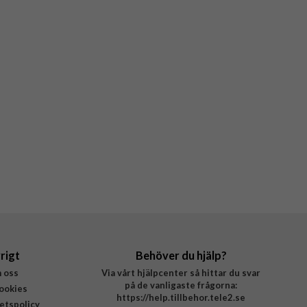
rigt
Behöver du hjälp?
 oss
Via vårt hjälpcenter så hittar du svar
på de vanligaste frågorna:
ookies
https://help.tillbehor.tele2.se
tetspolicy