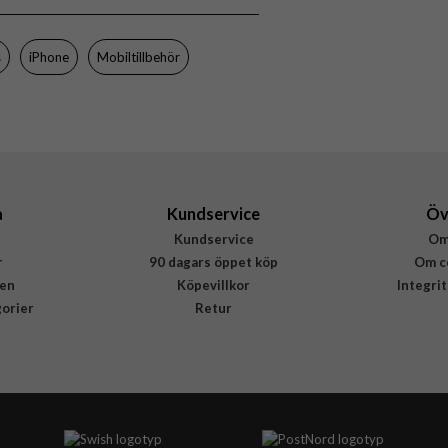
s
iPhone
Mobiltillbehör
a
Kundservice
Öv
Kundservice
Om
r
90 dagars öppet köp
Om c
en
Köpevillkor
Integri
gorier
Retur