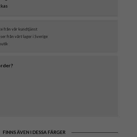
ckas
ce från vår kundtjänst
er från vårt lager i Sverige
butik
order?
FINNS ÄVEN I DESSA FÄRGER