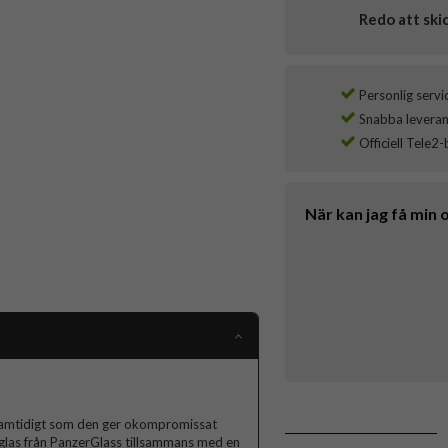
Redo att ski
Personlig servi
Snabba leverans
Officiell Tele2-
När kan jag få min 
samtidigt som den ger okompromissat
 glas från PanzerGlass tillsammans med en