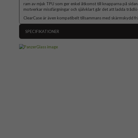
ram av mjuk TPU som ger enkel åtkomst till knapparna på sidan
motverkar missfärgningar och självklart går det att ladda trådl
ClearCase är även kompatibelt tillsammans med skärmskydd fr
SPECIFIKATIONER
Artikelnummer
Passar till
Produkttyp
Egenskaper
An
Färg
Material
Varumärke
Tillverkarens art nr
EAN