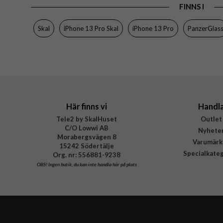
FINNS I
Skal
iPhone 13 Pro Skal
iPhone 13 Pro
PanzerGlas
Här finns vi
Handl
Tele2 by SkalHuset
Outlet
C/O Lowwi AB
Nyhete
Morabergsvägen 8
Varumärk
15242 Södertälje
Specialkate
Org. nr: 556881-9238
OBS!
Ingen butik, du kan inte handla här på plats