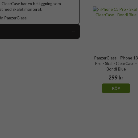
. ClearCase har en beläggning som
öst med skalet monterat.
ån PanzerGlass.
64350
iPhone 13 Pro
PanzerGlass - iPhone 13
Skal
Pro - Skal - ClearCase -
Bondi Blue
tibakteriell, Trådlös laddning-kompatibel
299 kr
Genomskinlig
KÖP
Härdat glas, Mjukplast (TPU)
PanzerGlass
322
5711724003226