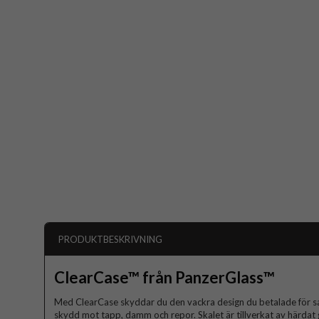
PRODUKTBESKRIVNING
ClearCase™ från PanzerGlass™
Med ClearCase skyddar du den vackra design du betalade för 
skydd mot tapp, damm och repor. Skalet är tillverkat av härdat