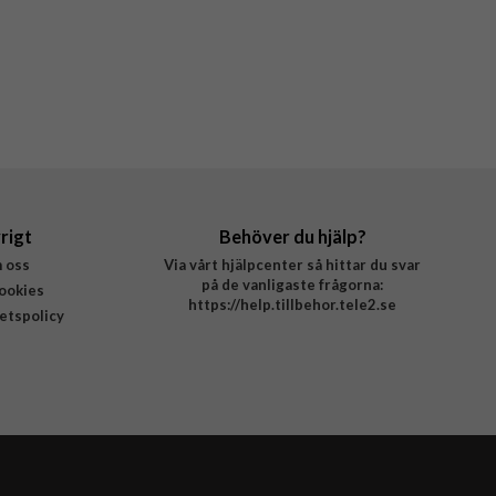
rigt
Behöver du hjälp?
 oss
Via vårt hjälpcenter så hittar du svar
på de vanligaste frågorna:
ookies
https://help.tillbehor.tele2.se
tetspolicy