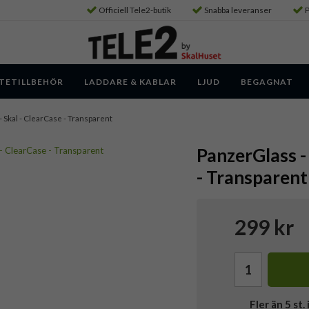
Officiell Tele2-butik
Snabba leveranser
P
TETILLBEHÖR
LADDARE & KABLAR
LJUD
BEGAGNAT
- Skal - ClearCase - Transparent
PanzerGlass -
- Transparent
299 kr
Fler än 5 st. 