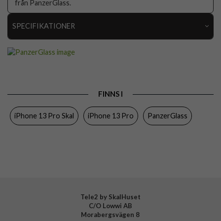
från PanzerGlass.
SPECIFIKATIONER
Artikelnummer
64371
Passar till
iPhone 13 Pro
Produkttyp
Skal
FINNS I
Egenskaper
Antibakteriell, Trådlös laddning-kompatibel
iPhone 13 Pro Skal
iPhone 13 Pro
PanzerGlass
Färg
Genomskinlig, Lila
Material
Härdat glas, Mjukplast (TPU)
Varumärke
PanzerGlass
Tillverkarens art nr
0337
EAN
5711724003370
Tele2 by SkalHuset
C/O Lowwi AB
Morabergsvägen 8