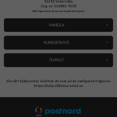
15242 Södertälje
Org. nr: 556881-9238
OBS!
Ingen butik, du kan inte handla här på plats
HANDLA
Outlet
Nyheter
KUNDSERVICE
Varumärken
Kundservice
Specialkategorier
90 dagars öppet köp
ÖVRIGT
Köpevillkor
Om oss
Retur
Om cookies
Via vårt hjälpcenter så hittar du svar på de vanligaste frågorna:
Integritetspolicy
https://help.tillbehor.tele2.se