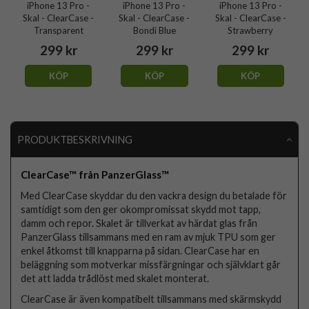
iPhone 13 Pro -
iPhone 13 Pro -
iPhone 13 Pro -
Skal - ClearCase -
Skal - ClearCase -
Skal - ClearCase -
Transparent
Bondi Blue
Strawberry
299 kr
299 kr
299 kr
KÖP
KÖP
KÖP
PRODUKTBESKRIVNING
ClearCase™ från PanzerGlass™
Med ClearCase skyddar du den vackra design du betalade för
samtidigt som den ger okompromissat skydd mot tapp,
damm och repor. Skalet är tillverkat av härdat glas från
PanzerGlass tillsammans med en ram av mjuk TPU som ger
enkel åtkomst till knapparna på sidan. ClearCase har en
beläggning som motverkar missfärgningar och självklart går
det att ladda trådlöst med skalet monterat.
ClearCase är även kompatibelt tillsammans med skärmskydd