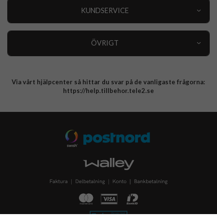
Nyheter
KUNDSERVICE
Varumärken
Kundservice
Specialkategorier
90 dagars öppet köp
ÖVRIGT
Köpevillkor
Om oss
Retur
Om cookies
Via vårt hjälpcenter så hittar du svar på de vanligaste frågorna:
Integritetspolicy
https://help.tillbehor.tele2.se