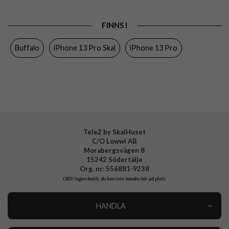
Produkttyp
Skal
FINNS I
Egenskaper
Kortfack
Buffalo
iPhone 13 Pro Skal
iPhone 13 Pro
Färg
Svart
Material
Hårdplast (PC), Äkta läder
Varumärke
Buffalo
Tillverkarens art nr
590051
EAN
7319925900511
Tele2 by SkalHuset
C/O Lowwi AB
Morabergsvägen 8
15242 Södertälje
Org. nr: 556881-9238
OBS!
Ingen butik, du kan inte handla här på plats
HANDLA
Outlet