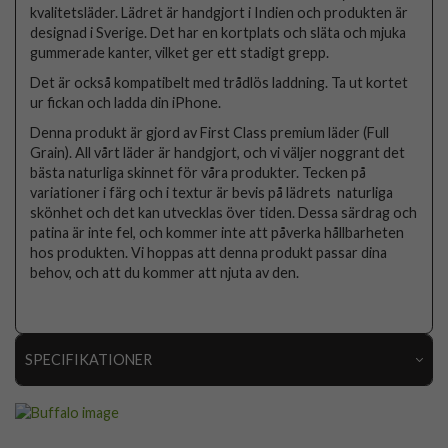
kvalitetsläder. Lädret är handgjort i Indien och produkten är
designad i Sverige. Det har en kortplats och släta och mjuka
gummerade kanter, vilket ger ett stadigt grepp.
Det är också kompatibelt med trådlös laddning. Ta ut kortet
ur fickan och ladda din iPhone.
Denna produkt är gjord av First Class premium läder (Full
Grain). All vårt läder är handgjort, och vi väljer noggrant det
bästa naturliga skinnet för våra produkter. Tecken på
variationer i färg och i textur är bevis på lädrets naturliga
skönhet och det kan utvecklas över tiden. Dessa särdrag och
patina är inte fel, och kommer inte att påverka hållbarheten
hos produkten. Vi hoppas att denna produkt passar dina
behov, och att du kommer att njuta av den.
SPECIFIKATIONER
Artikelnummer
101625
Passar till
iPhone 13 Pro