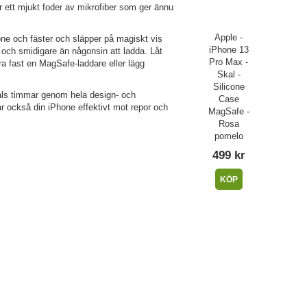
ar ett mjukt foder av mikrofiber som ger ännu
Apple -
ne och fäster och släpper på magiskt vis
iPhone 13
 och smidigare än någonsin att ladda. Låt
Pro Max -
ra fast en MagSafe-laddare eller lägg
Skal -
Silicone
tals timmar genom hela design- och
Case
ar också din iPhone effektivt mot repor och
MagSafe -
Rosa
pomelo
499 kr
KÖP