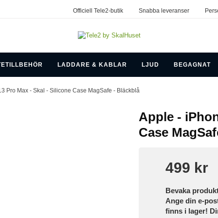
Officiell Tele2-butik
Snabba leveranser
Pers
TETILLBEHÖR
LADDARE & KABLAR
LJUD
BEGAGNAT
13 Pro Max - Skal - Silicone Case MagSafe - Bläckblå
Apple - iPhon
Case MagSafe
499 kr
Bevaka produk
Ange din e-pos
finns i lager! D