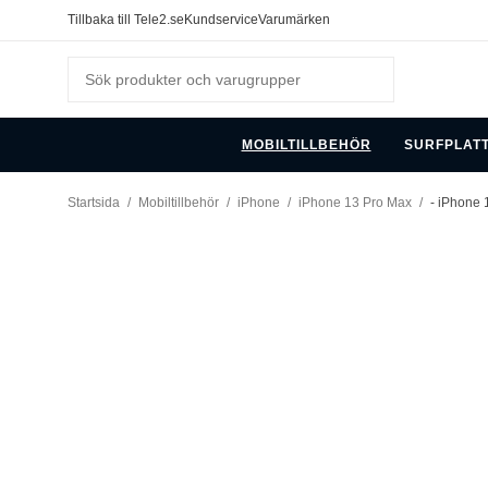
Tillbaka till Tele2.se
Kundservice
Varumärken
MOBILTILLBEHÖR
SURFPLAT
Startsida
/
Mobiltillbehör
/
iPhone
/
iPhone 13 Pro Max
/
- iPhone 