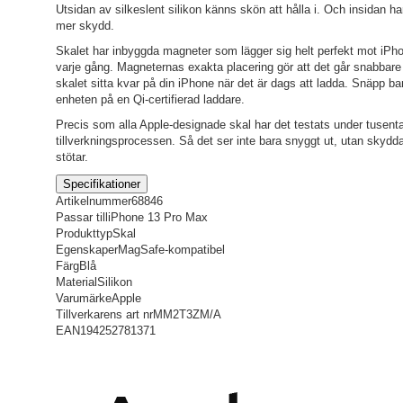
Utsidan av silkeslent silikon känns skön att hålla i. Och insidan h
mer skydd.
Skalet har inbyggda magneter som lägger sig helt perfekt mot iPho
varje gång. Magneternas exakta placering gör att det går snabbare
skalet sitta kvar på din iPhone när det är dags att ladda. Snäpp ba
enheten på en Qi-certifierad laddare.
Precis som alla Apple-designade skal har det testats under tusen
tillverkningsprocessen. Så det ser inte bara snyggt ut, utan skydd
stötar.
Specifikationer
Artikelnummer
68846
Passar till
iPhone 13 Pro Max
Produkttyp
Skal
Egenskaper
MagSafe-kompatibel
Färg
Blå
Material
Silikon
Varumärke
Apple
Tillverkarens art nr
MM2T3ZM/A
EAN
194252781371