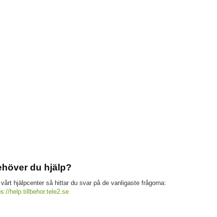
höver du hjälp?
 vårt hjälpcenter så hittar du svar på de vanligaste frågorna:
ps://help.tillbehor.tele2.se