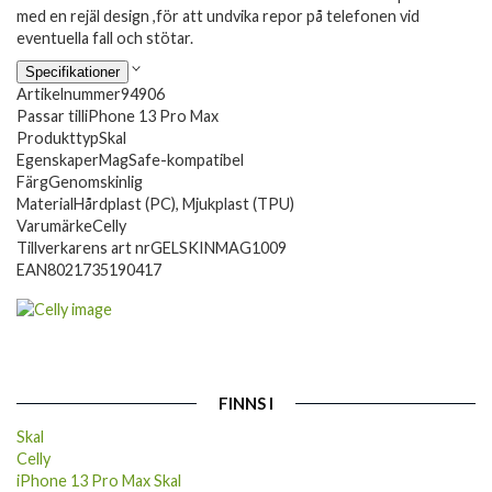
med en rejäl design ,för att undvika repor på telefonen vid
eventuella fall och stötar.
Specifikationer
Artikelnummer
94906
Passar till
iPhone 13 Pro Max
Produkttyp
Skal
Egenskaper
MagSafe-kompatibel
Färg
Genomskinlig
Material
Hårdplast (PC), Mjukplast (TPU)
Varumärke
Celly
Tillverkarens art nr
GELSKINMAG1009
EAN
8021735190417
FINNS I
Skal
Celly
iPhone 13 Pro Max Skal