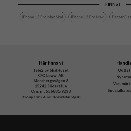
FINNS I
Varumärke
Tillverkarens art nr
iPhone 13 Pro Max Skal
iPhone 13 Pro Max
PanzerGla
EAN
Här finns vi
Handl
Tele2 by SkalHuset
Outlet
C/O Lowwi AB
Nyhete
Morabergsvägen 8
Varumärk
15242 Södertälje
Specialkate
Org. nr: 556881-9238
OBS!
Ingen butik, du kan inte handla här på plats