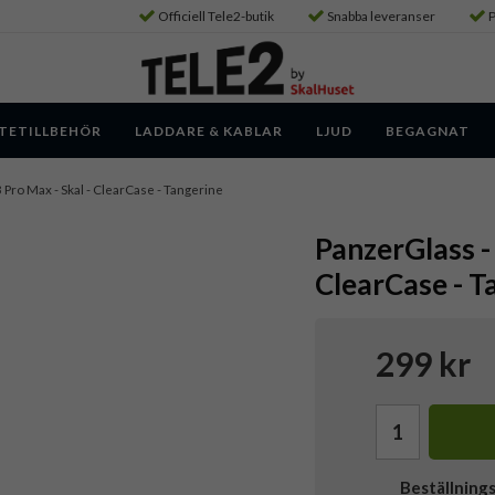
Officiell Tele2-butik
Snabba leveranser
P
TETILLBEHÖR
LADDARE & KABLAR
LJUD
BEGAGNAT
 Pro Max - Skal - ClearCase - Tangerine
PanzerGlass -
ClearCase - T
299 kr
Beställning