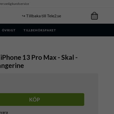
ersonlig kundservice
↪️ Tillbaka till Tele2.se
ÖVRIGT
TILLBEHÖRSPAKET
 iPhone 13 Pro Max - Skal -
angerine
KÖP
svara