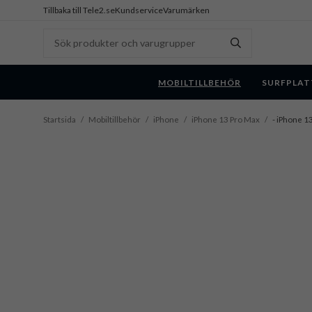
Tillbaka till Tele2.se
Kundservice
Varumärken
MOBILTILLBEHÖR
SURFPLAT
Startsida
/
Mobiltillbehör
/
iPhone
/
iPhone 13 Pro Max
/
- iPhone 13