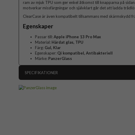
ram av mjuk TPU som ger enkel åtkomst till knapparna på sidan
motverkar missfärgningar och självklart går det att ladda trådl
ClearCase är även kompatibelt tillsammans med skärmskydd fr
Egenskaper
Passar till:
Apple iPhone 13 Pro Max
Material:
Härdat glas, TPU
Färg:
Gul, Klar
Egenskaper:
Qi kompatibel, Antibakteriell
Märke:
PanzerGlass
SPECIFIKATIONER
Artikelnummer
Passar till
Produkttyp
Egenskaper
An
Färg
Material