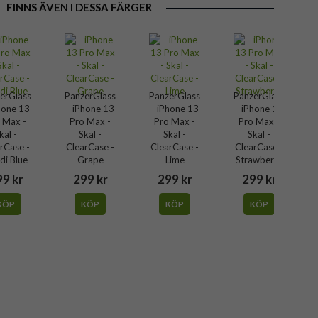
FINNS ÄVEN I DESSA FÄRGER
erGlass
PanzerGlass
PanzerGlass
PanzerGlass
hone 13
- iPhone 13
- iPhone 13
- iPhone 13
 Max -
Pro Max -
Pro Max -
Pro Max -
kal -
Skal -
Skal -
Skal -
rCase -
ClearCase -
ClearCase -
ClearCase -
di Blue
Grape
Lime
Strawberry
9 kr
299 kr
299 kr
299 kr
KÖP
KÖP
KÖP
KÖP