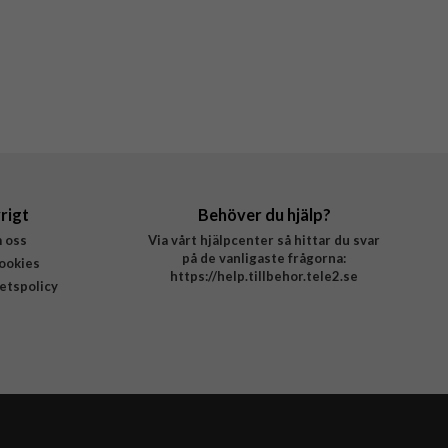
rigt
Behöver du hjälp?
 oss
Via vårt hjälpcenter så hittar du svar
på de vanligaste frågorna:
ookies
https://help.tillbehor.tele2.se
tetspolicy