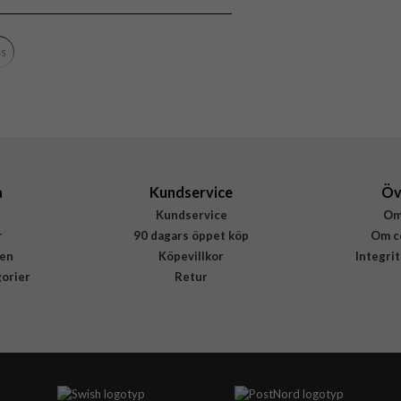
PanzerGlass
0343
ss
5711724003431
a
Kundservice
Öv
Kundservice
Om
r
90 dagars öppet köp
Om c
en
Köpevillkor
Integri
gorier
Retur