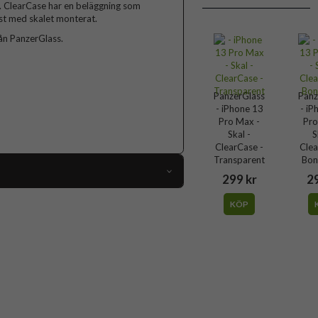
. ClearCase har en beläggning som
öst med skalet monterat.
ån PanzerGlass.
PanzerGlass
Panz
- iPhone 13
- iP
Pro Max -
Pro
Skal -
S
ClearCase -
Clea
Transparent
Bon
299 kr
29
64377
KÖP
iPhone 13 Pro Max
Skal
tibakteriell, Trådlös laddning-kompatibel
Genomskinlig, Gul
Härdat glas, Mjukplast (TPU)