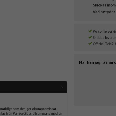
Skickas inom
Vad betyder 
Personlig servi
Snabba leverans
Officiell Tele2-
När kan jag få min 
samtidigt som den ger okompromissat
 glas från PanzerGlass tillsammans med en