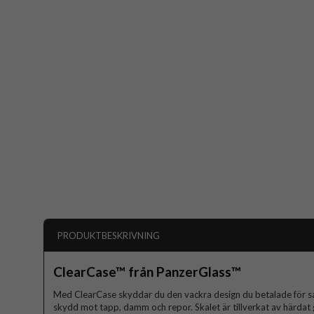
PRODUKTBESKRIVNING
ClearCase™ från PanzerGlass™
Med ClearCase skyddar du den vackra design du betalade för 
skydd mot tapp, damm och repor. Skalet är tillverkat av härdat