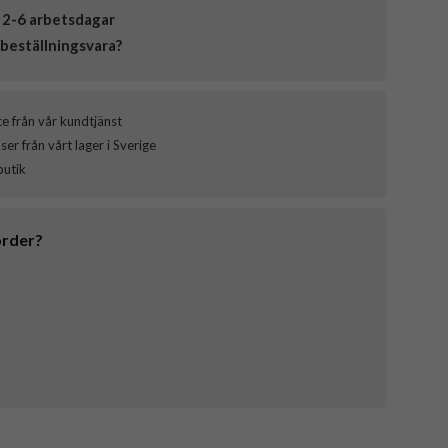
 2-6 arbetsdagar
beställningsvara?
ce från vår kundtjänst
er från vårt lager i Sverige
butik
order?