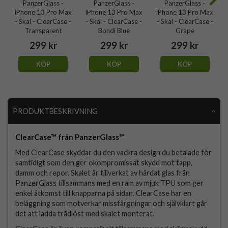
PanzerGlass -
PanzerGlass -
PanzerGlass -
iPhone 13 Pro Max
iPhone 13 Pro Max
iPhone 13 Pro Max
- Skal - ClearCase -
- Skal - ClearCase -
- Skal - ClearCase -
Transparent
Bondi Blue
Grape
299 kr
299 kr
299 kr
KÖP
KÖP
KÖP
PRODUKTBESKRIVNING
ClearCase™ från PanzerGlass™
Med ClearCase skyddar du den vackra design du betalade för
samtidigt som den ger okompromissat skydd mot tapp,
damm och repor. Skalet är tillverkat av härdat glas från
PanzerGlass tillsammans med en ram av mjuk TPU som ger
enkel åtkomst till knapparna på sidan. ClearCase har en
beläggning som motverkar missfärgningar och självklart går
det att ladda trådlöst med skalet monterat.