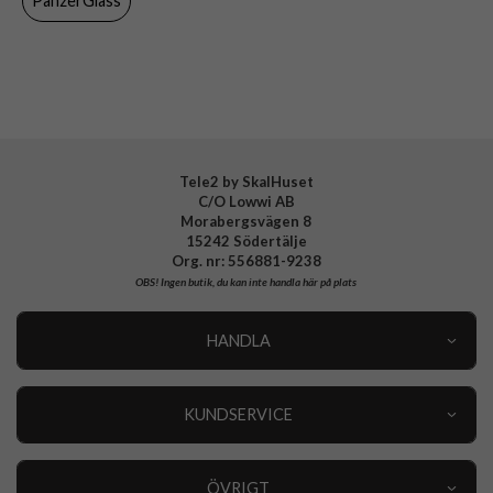
PanzerGlass
Varumärke
PanzerGlass
Tillverkarens art nr
0344
EAN
5711724003448
Tele2 by SkalHuset
C/O Lowwi AB
Morabergsvägen 8
15242 Södertälje
Org. nr: 556881-9238
OBS!
Ingen butik, du kan inte handla här på plats
HANDLA
Outlet
Nyheter
KUNDSERVICE
Varumärken
Kundservice
Specialkategorier
90 dagars öppet köp
ÖVRIGT