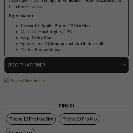
ClearCase är även kompatibelt tillsammans med skärmskydd
från PanzerGlass.
Egenskaper
Passar till:
Apple iPhone 13 Pro Max
Material:
Härdat glas, TPU
Färg:
Grön, Klar
Egenskaper:
Qi kompatibel, Antibakteriell
Märke:
PanzerGlass
SPECIFIKATIONER
Artikelnummer
64378
Passar till
iPhone 13 Pro Max
Produkttyp
Skal
FINNS I
Egenskaper
Antibakteriell, Trådlös laddning-kompatibel
iPhone 13 Pro Max Skal
iPhone 13 Pro Max
Färg
Genomskinlig, Grön
Material
Härdat glas, Mjukplast (TPU)