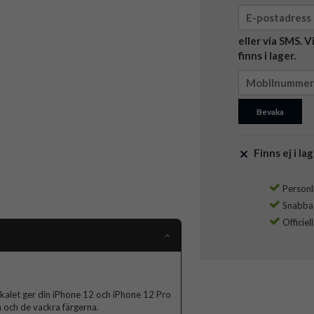
eller via SMS. 
finns i lager.
Bevaka
Finns ej i lag
Personli
Snabba l
Officiel
skalet ger din iPhone 12 och iPhone 12 Pro
 och de vackra färgerna.