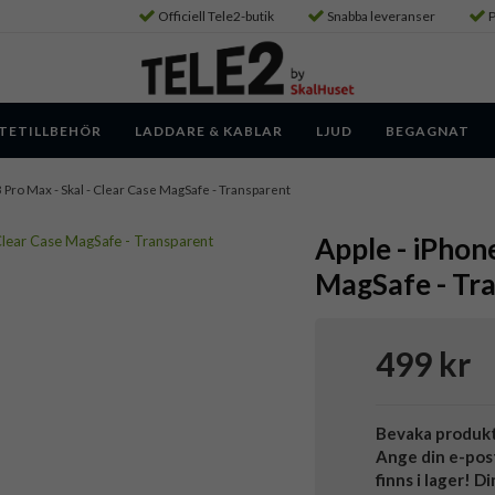
Officiell Tele2-butik
Snabba leveranser
P
TETILLBEHÖR
LADDARE & KABLAR
LJUD
BEGAGNAT
3 Pro Max - Skal - Clear Case MagSafe - Transparent
Apple - iPhone
MagSafe - Tr
499 kr
Bevaka produk
Ange din e-pos
finns i lager! D