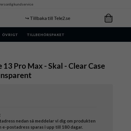
ersonlig kundservice
↪️ Tillbaka till Tele2.se
ÖVRIGT
TILLBEHÖRSPAKET
 13 Pro Max - Skal - Clear Case
ansparent
t
tadress nedan så meddelar vi dig om produkten
in e-postadress sparas i upp till 180 dagar.