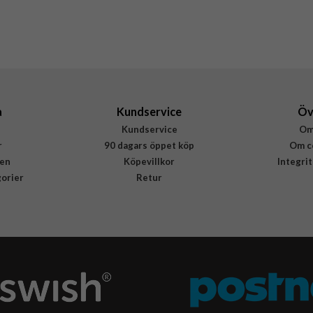
Hårdplast (PC)
Apple
MM313ZM/A
194252781555
a
Kundservice
Öv
Kundservice
Om
r
90 dagars öppet köp
Om c
en
Köpevillkor
Integri
gorier
Retur