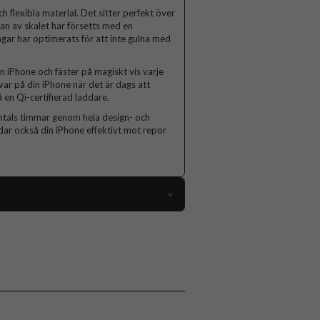
ch flexibla material. Det sitter perfekt över
dan av skalet har försetts med en
gar har optimerats för att inte gulna med
n iPhone och fäster på magiskt vis varje
var på din iPhone när det är dags att
 en Qi-certifierad laddare.
entals timmar genom hela design- och
ddar också din iPhone effektivt mot repor
68852
iPhone 13 Pro Max
Skal
MagSafe-kompatibel
Genomskinlig