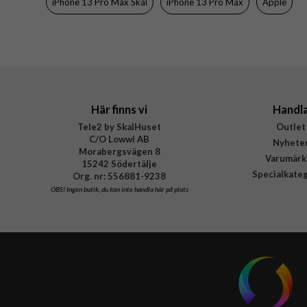
iPhone 13 Pro Max Skal
iPhone 13 Pro Max
Apple
Material
Varumärke
Tillverkarens art nr
EAN
Här finns vi
Handl
Tele2 by SkalHuset
Outlet
C/O Lowwi AB
Nyhete
Morabergsvägen 8
Varumärk
15242 Södertälje
Specialkate
Org. nr: 556881-9238
OBS!
Ingen butik, du kan inte handla här på plats