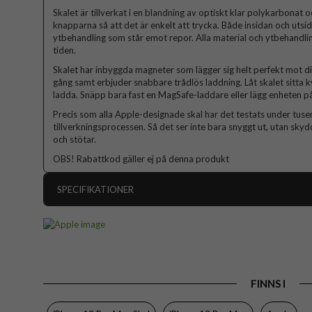
Skalet är tillverkat i en blandning av optiskt klar polykarbonat o
knapparna så att det är enkelt att trycka. Både insidan och utsi
ytbehandling som står emot repor. Alla material och ytbehandlin
tiden.
Skalet har inbyggda magneter som lägger sig helt perfekt mot di
gång samt erbjuder snabbare trådlös laddning. Låt skalet sitta k
ladda. Snäpp bara fast en MagSafe-laddare eller lägg enheten på
Precis som alla Apple-designade skal har det testats under tus
tillverkningsprocessen. Så det ser inte bara snyggt ut, utan sky
och stötar.
OBS! Rabattkod gäller ej på denna produkt
SPECIFIKATIONER
Artikelnummer
Passar till
Produkttyp
FINNS I
Egenskaper
Färg