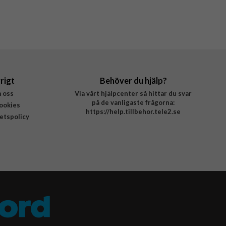
rigt
Behöver du hjälp?
 oss
Via vårt hjälpcenter så hittar du svar
på de vanligaste frågorna:
ookies
https://help.tillbehor.tele2.se
tetspolicy