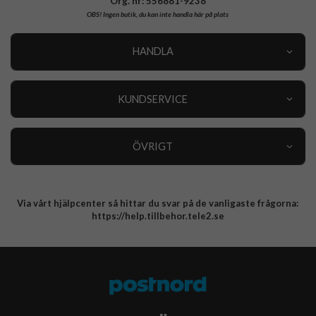
Org. nr: 556881-9238
OBS!
Ingen butik, du kan inte handla här på plats
HANDLA
Outlet
Nyheter
KUNDSERVICE
Varumärken
Kundservice
Specialkategorier
90 dagars öppet köp
ÖVRIGT
Köpevillkor
Om oss
Retur
Om cookies
Via vårt hjälpcenter så hittar du svar på de vanligaste frågorna:
Integritetspolicy
https://help.tillbehor.tele2.se