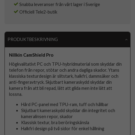
Snabba leveranser från vårt lager i Sverige
Officiell Tele2-butik
PRODUKTBESKRIVNING
Nillkin CamShield Pro
Högkvalitativt PC och TPU-hybridmaterial som skyddar din
telefon från repor, stötar och andra dagliga skador. Ytans
klassiska texturdesign är slitstark, halkfri, dammsäker och
anti-fingeravtryck. Skjutbart kameraskydd skyddar din
kamera från att bli repad, lätt att glida men inte lätt att
lossna.
Hård PC-panel med TPU-ram, tuff och hållbar
Skjutbart kameraskydd skyddar din integritet och
kameralinsen repor, skador
Klassisk textur, bra beröringskänsla
Halkfri design på två sidor för enkel hållning