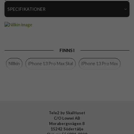
SPECIFIKATIONER
Artikelnummer
102950
Passar till
iPhone 13 Pro Max
Produkttyp
Skal
FINNS I
Egenskaper
Kameraskydd
Nillkin
iPhone 13 Pro Max Skal
iPhone 13 Pro Max
Färg
Svart
Material
Hårdplast (PC), Mjukplast (TPU)
Varumärke
Nillkin
Tele2 by SkalHuset
C/O Lowwi AB
Morabergsvägen 8
15242 Södertälje