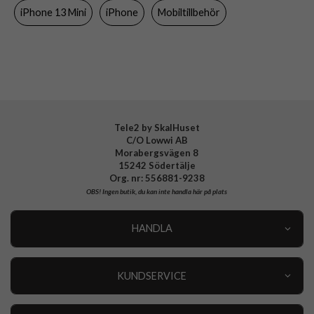
Material
Hårdplast (PC)
iPhone 13 Mini
iPhone
Mobiltillbehör
Varumärke
Ideal of Sweden
Tillverkarens art nr
IDFCAW21-I2154-319
EAN
7340205100369
Tele2 by SkalHuset
C/O Lowwi AB
Morabergsvägen 8
15242 Södertälje
Org. nr: 556881-9238
OBS!
Ingen butik, du kan inte handla här på plats
HANDLA
Outlet
Nyheter
KUNDSERVICE
Varumärken
Kundservice
Specialkategorier