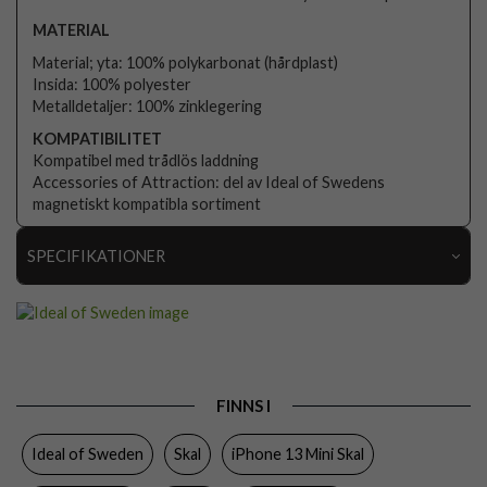
MATERIAL
Material; yta: 100% polykarbonat (hårdplast)
Insida: 100% polyester
Metalldetaljer: 100% zinklegering
KOMPATIBILITET
Kompatibel med trådlös laddning
Accessories of Attraction: del av Ideal of Swedens
magnetiskt kompatibla sortiment
SPECIFIKATIONER
Artikelnummer
104571
Passar till
iPhone 13 Mini
Produkttyp
Skal
FINNS I
Egenskaper
Trådlös laddning-kompatibel
Ideal of Sweden
Skal
iPhone 13 Mini Skal
Färg
Flerfärgad