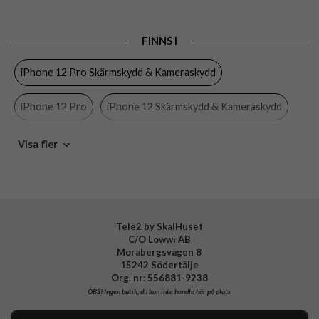
Produkttyp
Skärmskydd
FINNS I
Egenskaper
Case friendly
iPhone 12 Pro Skärmskydd & Kameraskydd
Färg
Genomskinlig
Material
Härdat glas
iPhone 12 Pro
iPhone 12 Skärmskydd & Kameraskydd
Varumärke
PanzerGlass
iPhone 12
PanzerGlass
Skärmskydd
iPhone
Visa fler
Tillverkarens art nr
2708
EAN
5711724027086
Mobiltillbehör
Tele2 by SkalHuset
C/O Lowwi AB
Morabergsvägen 8
15242 Södertälje
Org. nr: 556881-9238
OBS!
Ingen butik, du kan inte handla här på plats