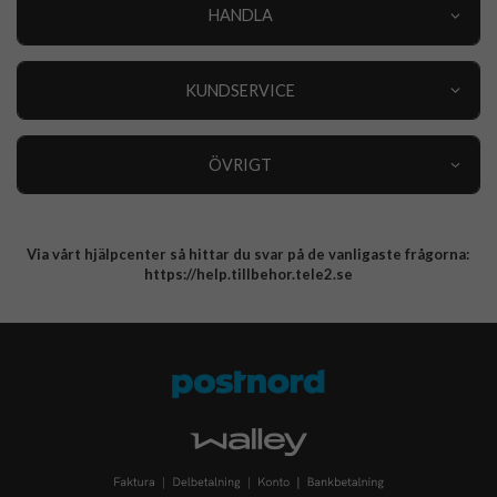
HANDLA
Outlet
Nyheter
KUNDSERVICE
Varumärken
Kundservice
Specialkategorier
90 dagars öppet köp
ÖVRIGT
Köpevillkor
Om oss
Retur
Om cookies
Via vårt hjälpcenter så hittar du svar på de vanligaste frågorna:
Integritetspolicy
https://help.tillbehor.tele2.se