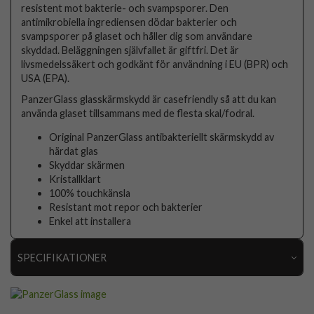
resistent mot bakterie- och svampsporer. Den
antimikrobiella ingrediensen dödar bakterier och
svampsporer på glaset och håller dig som användare
skyddad. Beläggningen självfallet är giftfri. Det är
livsmedelssäkert och godkänt för användning i EU (BPR) och
USA (EPA).
PanzerGlass glasskärmskydd är casefriendly så att du kan
använda glaset tillsammans med de flesta skal/fodral.
Original PanzerGlass antibakteriellt skärmskydd av
härdat glas
Skyddar skärmen
Kristallklart
100% touchkänsla
Resistant mot repor och bakterier
Enkel att installera
SPECIFIKATIONER
Artikelnummer
48373
Passar till
iPhone 12, iPhone 12 Pro