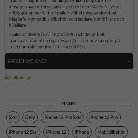
trådlösa magnetiska laddningstekniken MagSafe. De
inbyggda magneterna passar perfekt med MagSafe, vilket
möjliggör en perfekt och säker vidhäftning av skalet på
MagSafe-kompatibla tillbehör, som laddare, korthållare och
bilhållare.
Skalet är tillverkat av TPU och PC och det är helt
transparent med en rejäl design ,för att undvika repor på
telefonen vid eventuella fall och stötar.
SPECIFIKATIONER
Artikelnummer
94902
Passar till
iPhone 12, iPhone 12 Pro
Produkttyp
Skal
FINNS I
Egenskaper
MagSafe-kompatibel
Skal
Celly
iPhone 12 Pro Skal
iPhone 12 Pro
Färg
Genomskinlig
Material
Hårdplast (PC), Mjukplast (TPU)
iPhone 12 Skal
iPhone 12
iPhone
Mobiltillbehör