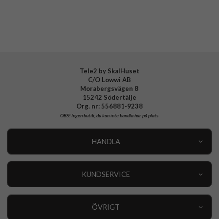
Varumärke
Celly
Tillverkarens art nr
GELSKINMAG1004
EAN
8021735189930
Tele2 by SkalHuset
C/O Lowwi AB
Morabergsvägen 8
15242 Södertälje
Org. nr: 556881-9238
OBS!
Ingen butik, du kan inte handla här på plats
HANDLA
Outlet
Nyheter
KUNDSERVICE
Varumärken
Kundservice
Specialkategorier
90 dagars öppet köp
ÖVRIGT
Köpevillkor