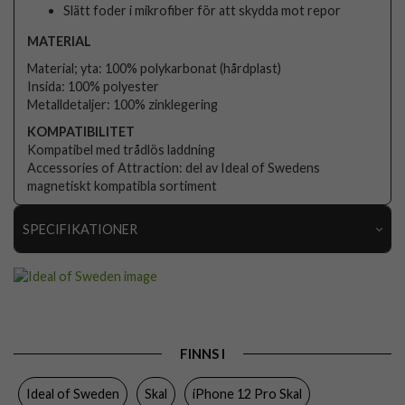
Slätt foder i mikrofiber för att skydda mot repor
MATERIAL
Material; yta: 100% polykarbonat (hårdplast)
Insida: 100% polyester
Metalldetaljer: 100% zinklegering
KOMPATIBILITET
Kompatibel med trådlös laddning
Accessories of Attraction: del av Ideal of Swedens
magnetiskt kompatibla sortiment
SPECIFIKATIONER
Artikelnummer
104559
Passar till
iPhone 12, iPhone 12 Pro
Produkttyp
Skal
FINNS I
Egenskaper
Trådlös laddning-kompatibel
Ideal of Sweden
Skal
iPhone 12 Pro Skal
Färg
Flerfärgad