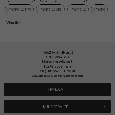
Material
Hårdplast (PC)
iPhone 12 Pro
iPhone 12 Skal
iPhone 12
iPhone
Varumärke
Ideal of Sweden
Mobiltillbehör
Visa fler
Tillverkarens art nr
IDFCSS20-I2061-191
EAN
7340196231523
Tele2 by SkalHuset
C/O Lowwi AB
Morabergsvägen 8
15242 Södertälje
Org. nr: 556881-9238
OBS!
Ingen butik, du kan inte handla här på plats
HANDLA
Outlet
Nyheter
KUNDSERVICE
Varumärken