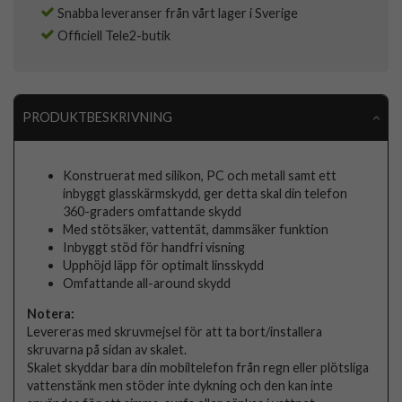
Snabba leveranser från vårt lager i Sverige
Officiell Tele2-butik
PRODUKTBESKRIVNING
Konstruerat med silikon, PC och metall samt ett
inbyggt glasskärmskydd, ger detta skal din telefon
360-graders omfattande skydd
Med stötsäker, vattentät, dammsäker funktion
Inbyggt stöd för handfri visning
Upphöjd läpp för optimalt linsskydd
Omfattande all-around skydd
Notera:
Levereras med skruvmejsel för att ta bort/installera
skruvarna på sidan av skalet.
Skalet skyddar bara din mobiltelefon från regn eller plötsliga
vattenstänk men stöder inte dykning och den kan inte