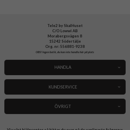
Tele2 by SkalHuset
C/O Lowwi AB
Morabergsvägen 8
15242 Södertälje
Org. nr: 556881-9238
OBS!
Ingen butik, du kan inte handla här på plats
HANDLA
Outlet
Nyheter
KUNDSERVICE
Varumärken
Kundservice
Specialkategorier
90 dagars öppet köp
ÖVRIGT
Köpevillkor
Om oss
Retur
Om cookies
Via vårt hjälpcenter så hittar du svar på de vanligaste frågorna:
Integritetspolicy