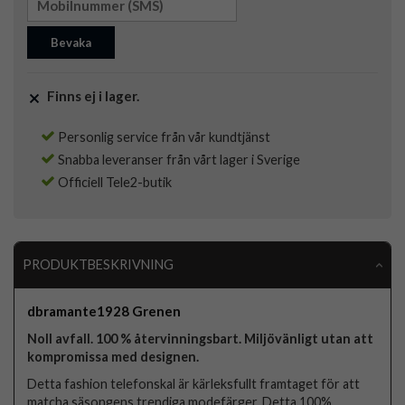
Bevaka
Finns ej i lager.
Personlig service från vår kundtjänst
Snabba leveranser från vårt lager i Sverige
Officiell Tele2-butik
PRODUKTBESKRIVNING
dbramante1928 Grenen
Noll avfall. 100 % återvinningsbart. Miljövänligt utan att
kompromissa med designen.
Detta fashion telefonskal är kärleksfullt framtaget för att
matcha säsongens trendiga modefärger. Detta 100%