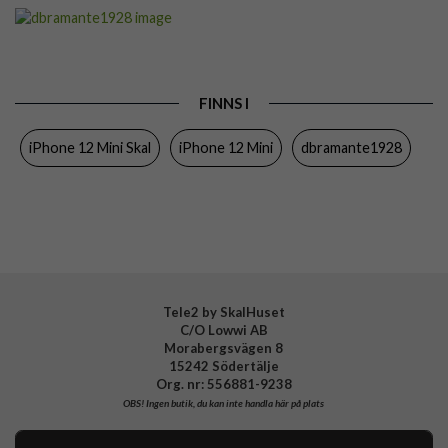
Artikelnummer
51823
Passar till
iPhone 12 Mini
Produkttyp
Skal
FINNS I
Egenskaper
Miljövänlig, Trådlös laddning-kompatibel
iPhone 12 Mini Skal
iPhone 12 Mini
dbramante1928
Färg
Grön
Material
Biologiskt nedbrytbart material
Varumärke
dbramante1928
Tillverkarens art nr
GR54DOGR1189
EAN
5711428011893
Tele2 by SkalHuset
C/O Lowwi AB
Morabergsvägen 8
15242 Södertälje
Org. nr: 556881-9238
OBS!
Ingen butik, du kan inte handla här på plats