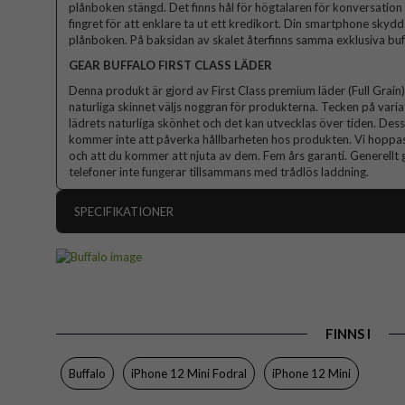
plånboken stängd. Det finns hål för högtalaren för konversation 
fingret för att enklare ta ut ett kredikort. Din smartphone skyd
plånboken. På baksidan av skalet återfinns samma exklusiva buf
GEAR BUFFALO FIRST CLASS LÄDER
Denna produkt är gjord av First Class premium läder (Full Grain).
naturliga skinnet väljs noggran för produkterna. Tecken på variati
lädrets naturliga skönhet och det kan utvecklas över tiden. Dessa
kommer inte att påverka hållbarheten hos produkten. Vi hoppas
och att du kommer att njuta av dem. Fem års garanti. Generellt g
telefoner inte fungerar tillsammans med trådlös laddning.
SPECIFIKATIONER
Artikelnummer
Passar till
Produkttyp
FINNS I
Egenskaper
Färg
Buffalo
iPhone 12 Mini Fodral
iPhone 12 Mini
Material