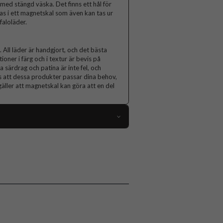
med stängd väska. Det finns ett hål för
das i ett magnetskal som även kan tas ur
faloläder.
 All läder är handgjort, och det bästa
oner i färg och i textur är bevis på
 särdrag och patina är inte fel, och
 att dessa produkter passar dina behov,
äller att magnetskal kan göra att en del
49025
iPhone 12 Mini
Fodral
Kortfack, Löstagbart skal
Brun
Hårdplast (PC), Äkta läder