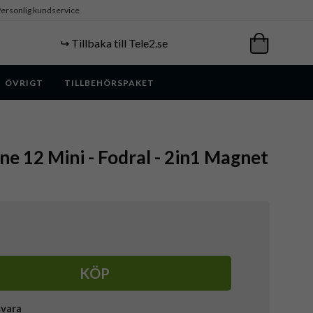
ersonlig kundservice
↪️ Tillbaka till Tele2.se
ÖVRIGT
TILLBEHÖRSPAKET
ne 12 Mini - Fodral - 2in1 Magnet
KÖP
svara