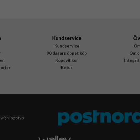
Buffalo
590032
7319925900320
a
Kundservice
Öv
Kundservice
Om
r
90 dagars öppet köp
Om c
en
Köpevillkor
Integri
gorier
Retur