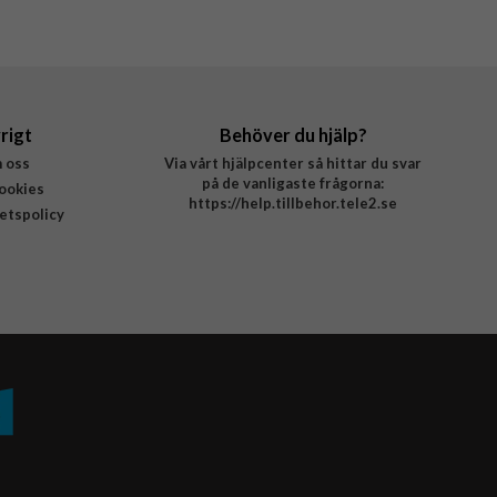
rigt
Behöver du hjälp?
 oss
Via vårt hjälpcenter så hittar du svar
på de vanligaste frågorna:
ookies
https://help.tillbehor.tele2.se
tetspolicy