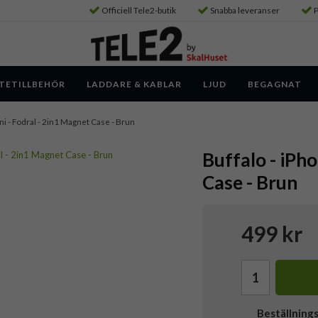
Officiell Tele2-butik
Snabba leveranser
P
TETILLBEHÖR
LADDARE & KABLAR
LJUD
BEGAGNAT
ni - Fodral - 2in1 Magnet Case - Brun
Buffalo - iPho
Case - Brun
499 kr
Beställning