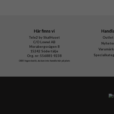
Varumärke
Tillverkarens art nr
EAN
Här finns vi
Handl
Tele2 by SkalHuset
Outlet
C/O Lowwi AB
Nyhete
Morabergsvägen 8
Varumärk
15242 Södertälje
Specialkate
Org. nr: 556881-9238
OBS!
Ingen butik, du kan inte handla här på plats