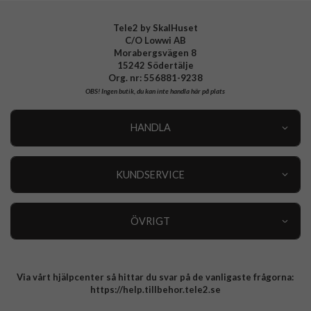
Tele2 by SkalHuset
C/O Lowwi AB
Morabergsvägen 8
15242 Södertälje
Org. nr: 556881-9238
OBS!
Ingen butik, du kan inte handla här på plats
HANDLA
Outlet
Nyheter
KUNDSERVICE
Varumärken
Kundservice
Specialkategorier
90 dagars öppet köp
ÖVRIGT
Köpevillkor
Om oss
Retur
Om cookies
Via vårt hjälpcenter så hittar du svar på de vanligaste frågorna:
Integritetspolicy
https://help.tillbehor.tele2.se