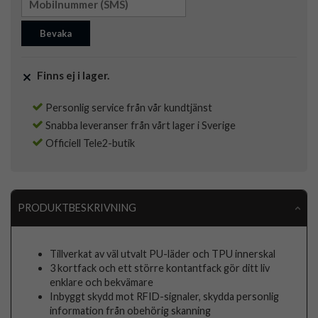
Bevaka
Finns ej i lager.
Personlig service från vår kundtjänst
Snabba leveranser från vårt lager i Sverige
Officiell Tele2-butik
PRODUKTBESKRIVNING
Tillverkat av väl utvalt PU-läder och TPU innerskal
3 kortfack och ett större kontantfack gör ditt liv
enklare och bekvämare
Inbyggt skydd mot RFID-signaler, skydda personlig
information från obehörig skanning