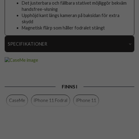
Det justerbara och fällbara stativet möjliggör bekväm
handsfree-visning
Upphöjd kant längs kameran på baksidan för extra
skydd
Magnetisk flärp som håller fodralet stängt
SPECIFIKATIONER
Artikelnummer
87164
Passar till
iPhone 11
Produkttyp
Fodral
FINNS I
Egenskaper
Kortfack, RFID-skydd, Stativfunktion
CaseMe
iPhone 11 Fodral
iPhone 11
Färg
Grön
Material
Konstläder, Mjukplast (TPU)
Varumärke
CaseMe