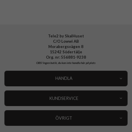
Varumärke
dbramante1928
Tillverkarens art nr
GLATPABL1298
EAN
5711428012982
Tele2 by SkalHuset
C/O Lowwi AB
Morabergsvägen 8
15242 Södertälje
Org. nr: 556881-9238
OBS!
Ingen butik, du kan inte handla här på plats
HANDLA
Outlet
Nyheter
KUNDSERVICE
Varumärken
Kundservice
Specialkategorier
90 dagars öppet köp
ÖVRIGT
Köpevillkor
Om oss
Retur