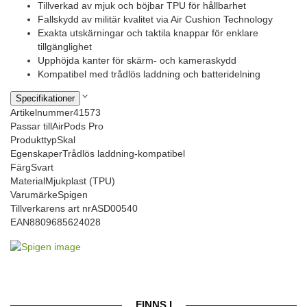
Tillverkad av mjuk och böjbar TPU för hållbarhet
Fallskydd av militär kvalitet via Air Cushion Technology
Exakta utskärningar och taktila knappar för enklare
tillgänglighet
Upphöjda kanter för skärm- och kameraskydd
Kompatibel med trådlös laddning och batteridelning
Specifikationer
Artikelnummer
41573
Passar till
AirPods Pro
Produkttyp
Skal
Egenskaper
Trådlös laddning-kompatibel
Färg
Svart
Material
Mjukplast (TPU)
Varumärke
Spigen
Tillverkarens art nr
ASD00540
EAN
8809685624028
FINNS I