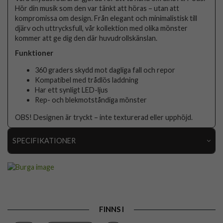
Hör din musik som den var tänkt att höras – utan att
kompromissa om design. Från elegant och minimalistisk till
djärv och uttrycksfull, vår kollektion med olika mönster
kommer att ge dig den där huvudrollskänslan.
Funktioner
360 graders skydd mot dagliga fall och repor
Kompatibel med trådlös laddning
Har ett synligt LED-ljus
Rep- och blekmotståndiga mönster
OBS! Designen är tryckt – inte texturerad eller upphöjd.
SPECIFIKATIONER
Artikelnummer
119142
Passar till
AirPods Pro 3
Produkttyp
Skal
FINNS I
Färg
Flerfärgad