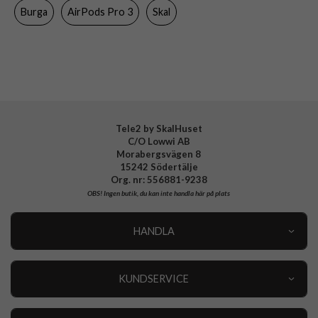
Burga
AirPods Pro 3
Skal
Material
Hårdplast (PC)
Varumärke
Burga
Tillverkarens art nr
627968
EAN
4772256279689
Tele2 by SkalHuset
C/O Lowwi AB
Morabergsvägen 8
15242 Södertälje
Org. nr: 556881-9238
OBS!
Ingen butik, du kan inte handla här på plats
HANDLA
Outlet
Nyheter
KUNDSERVICE
Varumärken
Kundservice
Specialkategorier