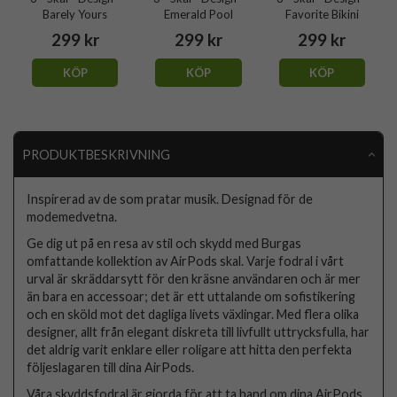
Barely Yours
Emerald Pool
Favorite Bikini
299 kr
299 kr
299 kr
KÖP
KÖP
KÖP
PRODUKTBESKRIVNING
Inspirerad av de som pratar musik. Designad för de
modemedvetna.
Ge dig ut på en resa av stil och skydd med Burgas
omfattande kollektion av AirPods skal. Varje fodral i vårt
urval är skräddarsytt för den kräsne användaren och är mer
än bara en accessoar; det är ett uttalande om sofistikering
och en sköld mot det dagliga livets växlingar. Med flera olika
designer, allt från elegant diskreta till livfullt uttrycksfulla, har
det aldrig varit enklare eller roligare att hitta den perfekta
följeslagaren till dina AirPods.
Våra skyddsfodral är gjorda för att ta hand om dina AirPods.