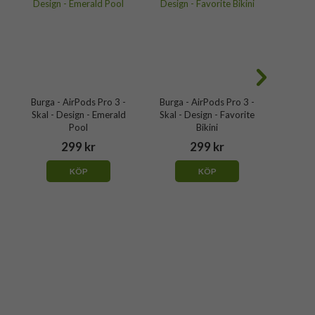
Burga - AirPods Pro 3 -
Burga - AirPods Pro 3 -
Burga 
Skal - Design - Emerald
Skal - Design - Favorite
Skal 
Pool
Bikini
299 kr
299 kr
KÖP
KÖP