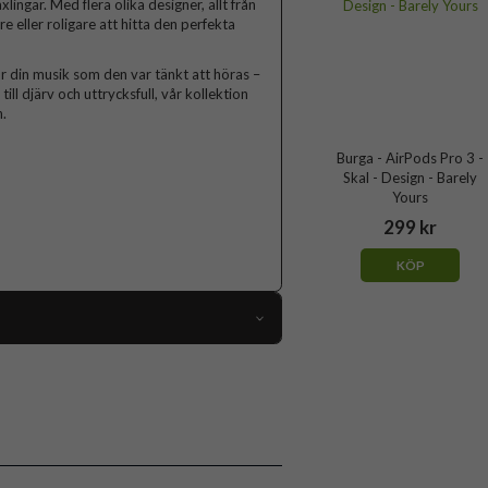
lingar. Med flera olika designer, allt från
lare eller roligare att hitta den perfekta
r din musik som den var tänkt att höras –
ll djärv och uttrycksfull, vår kollektion
.
Burga - AirPods Pro 3 -
Skal - Design - Barely
Yours
299 kr
KÖP
119135
AirPods Pro 3
Skal
Flerfärgad