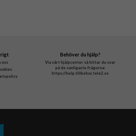
rigt
Behöver du hjälp?
 oss
Via vårt hjälpcenter så hittar du svar
på de vanligaste frågorna:
ookies
https://help.tillbehor.tele2.se
tetspolicy