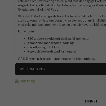
uttalande om sofistikering och en sköld mot det dagliga livets väx
elegant diskreta till livfullt uttrycksfulla, har det aldrig varit enk
följeslagaren till dina AirPods.
Våra skyddsfodral är gjorda för att ta hand om dina AirPods. Hö
utan att kompromissa om design. Från elegant och minimalistisk ti
med olika mönster kommer att ge dig den där huvudrollskänslan
Funktioner
360 graders skydd mot dagliga fall och repor
Kompatibel med trådlös laddning
Har ett synligt LED-ljus
Rep- och blekmotståndiga mönster
OBS! Designen är tryckt – inte texturerad eller upphöjd.
SPECIFIKATIONER
Artikelnummer
Passar till
Produkttyp
FINNS I
Färg