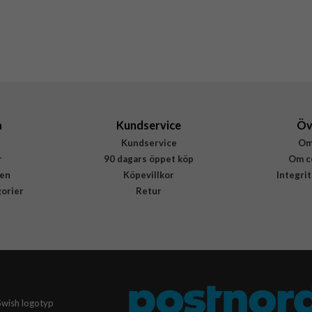
Hårdplast (PC)
Burga
628345
4772256283457
a
Kundservice
Öv
Kundservice
Om
r
90 dagars öppet köp
Om c
en
Köpevillkor
Integri
gorier
Retur