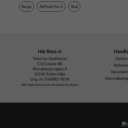
Material
Burga
AirPods Pro 3
Skal
Varumärke
Tillverkarens art nr
EAN
Här finns vi
Handl
Tele2 by SkalHuset
Outlet
C/O Lowwi AB
Nyhete
Morabergsvägen 8
Varumärk
15242 Södertälje
Specialkate
Org. nr: 556881-9238
OBS!
Ingen butik, du kan inte handla här på plats