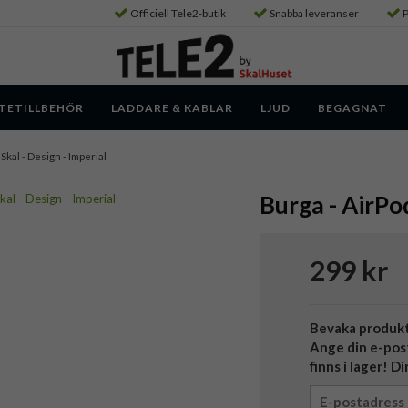
Officiell Tele2-butik
Snabba leveranser
P
TETILLBEHÖR
LADDARE & KABLAR
LJUD
BEGAGNAT
 Skal - Design - Imperial
Burga - AirPod
299 kr
Bevaka produk
Ange din e-pos
finns i lager! D