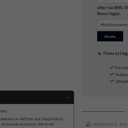
eller via SMS. 
finns i lager.
Bevaka
Finns ej i lag
Personli
Snabba l
Officiel
etna.
lektion av AirPods skal. Varje fodral i
 än bara en accessoar; det är ett