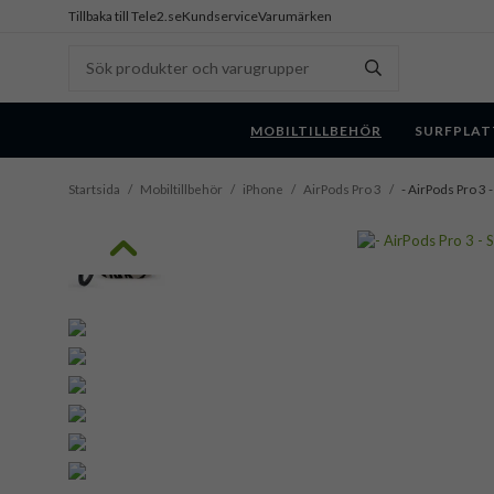
Tillbaka till Tele2.se
Kundservice
Varumärken
MOBILTILLBEHÖR
SURFPLAT
Startsida
/
Mobiltillbehör
/
iPhone
/
AirPods Pro 3
/
- AirPods Pro 3 -