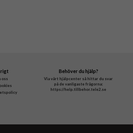
rigt
Behöver du hjälp?
 oss
Via vårt hjälpcenter så hittar du svar
på de vanligaste frågorna:
ookies
https://help.tillbehor.tele2.se
tetspolicy