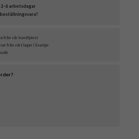
 2-6 arbetsdagar
beställningsvara?
ce från vår kundtjänst
er från vårt lager i Sverige
butik
order?