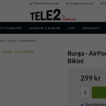
Officiell Tele2-butik
Snabba leveranser
P
TETILLBEHÖR
LADDARE & KABLAR
LJUD
BEGAGNAT
 Skal - Design - Favorite Bikini
Burga - AirPod
Bikini
299 kr
Beställning