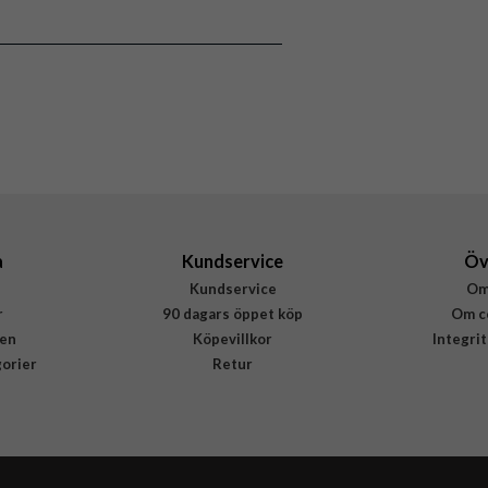
Hårdplast (PC)
Burga
628270
4772256282702
a
Kundservice
Öv
Kundservice
Om
r
90 dagars öppet köp
Om c
en
Köpevillkor
Integri
gorier
Retur