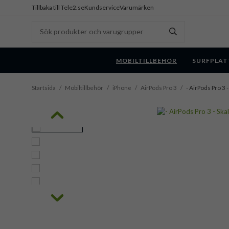
Tillbaka till Tele2.se
Kundservice
Varumärken
MOBILTILLBEHÖR
SURFPLAT
Startsida
/
Mobiltillbehör
/
iPhone
/
AirPods Pro 3
/
- AirPods Pro 3 -