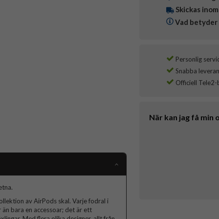
Skickas inom
Vad betyder 
Personlig servi
Snabba leverans
Officiell Tele2-
När kan jag få min 
etna.
lektion av AirPods skal. Varje fodral i
 än bara en accessoar; det är ett
lingar. Med flera olika designer, allt från