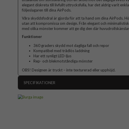
elegant diskreta till livfullt uttrycksfulla, har det aldrig varit enk
följeslagaren till dina AirPods.
Våra skyddsfodral är gjorda för att ta hand om dina AirPods. Hö
utan att kompromissa om design. Från elegant och minimalistisk ti
med olika mönster kommer att ge dig den där huvudrollskänslan
Funktioner
360 graders skydd mot dagliga fall och repor
Kompatibel med trådlös laddning
Har ett synligt LED-ljus
Rep- och blekmotståndiga mönster
OBS! Designen är tryckt – inte texturerad eller upphöjd.
SPECIFIKATIONER
Artikelnummer
Passar till
Produkttyp
Färg