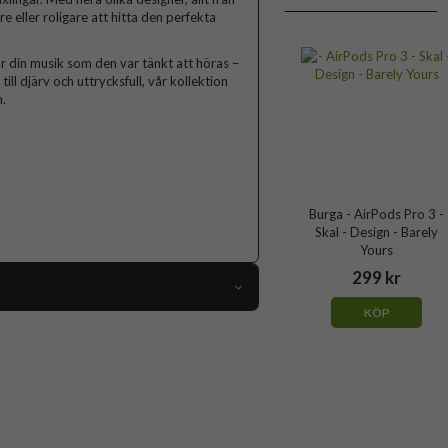
lare eller roligare att hitta den perfekta
r din musik som den var tänkt att höras –
ll djärv och uttrycksfull, vår kollektion
.
Burga - AirPods Pro 3 -
Skal - Design - Barely
Yours
299 kr
KÖP
119131
AirPods Pro 3
Skal
Flerfärgad