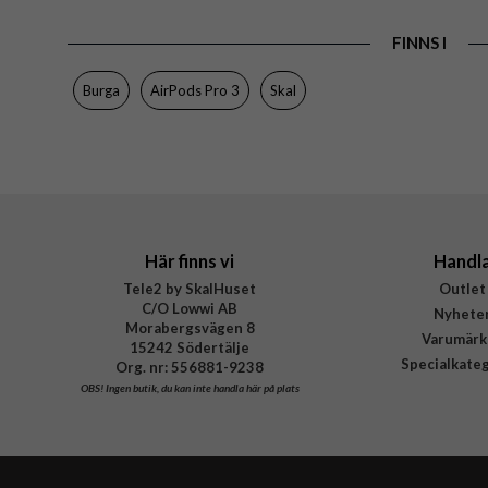
Material
Varumärke
FINNS I
Tillverkarens art nr
Burga
AirPods Pro 3
Skal
EAN
Här finns vi
Handl
Tele2 by SkalHuset
Outlet
C/O Lowwi AB
Nyhete
Morabergsvägen 8
Varumärk
15242 Södertälje
Specialkate
Org. nr: 556881-9238
OBS!
Ingen butik, du kan inte handla här på plats