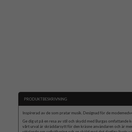
PRODUKTBESKRIVNING
Inspirerad av de som pratar musik. Designad för de modemedv
Ge dig ut på en resa av stil och skydd med Burgas omfattande kol
vårt urval är skräddarsytt för den kräsne användaren och är mer
uttalande om sofistikering och en sköld mot det dagliga livets väx