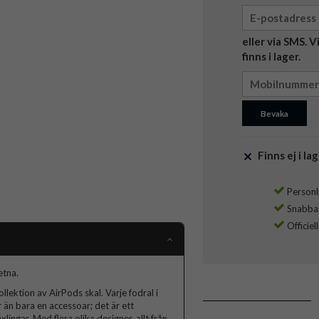
eller via SMS. 
finns i lager.
Bevaka
Finns ej i lag
Personli
Snabba l
Officiel
etna.
lektion av AirPods skal. Varje fodral i
 än bara en accessoar; det är ett
lingar. Med flera olika designer, allt från