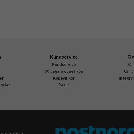
Hårdplast (PC)
Burga
628284
4772256282849
a
Kundservice
Öv
Kundservice
Om
r
90 dagars öppet köp
Om c
en
Köpevillkor
Integri
gorier
Retur