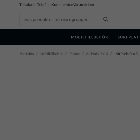
Tillbaka till Tele2.se
Kundservice
Varumärken
MOBILTILLBEHÖR
SURFPLAT
Startsida
/
Mobiltillbehör
/
iPhone
/
AirPods Pro 3
/
- AirPods Pro 3 