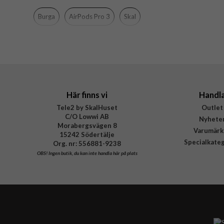
Material
Burga
AirPods Pro 3
Skal
Varumärke
Tillverkarens art nr
EAN
Här finns vi
Handl
Tele2 by SkalHuset
Outlet
C/O Lowwi AB
Nyhete
Morabergsvägen 8
Varumärk
15242 Södertälje
Specialkate
Org. nr: 556881-9238
OBS!
Ingen butik, du kan inte handla här på plats