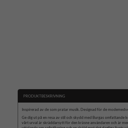
PRODUKTBESKRIVNING
Inspirerad av de som pratar musik. Designad för de modemedv
Ge dig ut på en resa av stil och skydd med Burgas omfattande kol
vårt urval är skräddarsytt för den kräsne användaren och är mer
uttalande om sofistikering och en sköld mot det dagliga livets väx