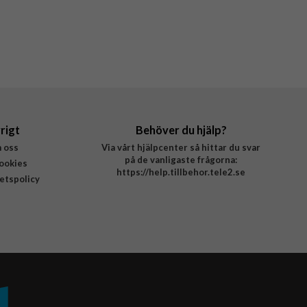
rigt
Behöver du hjälp?
 oss
Via vårt hjälpcenter så hittar du svar
på de vanligaste frågorna:
ookies
https://help.tillbehor.tele2.se
tetspolicy