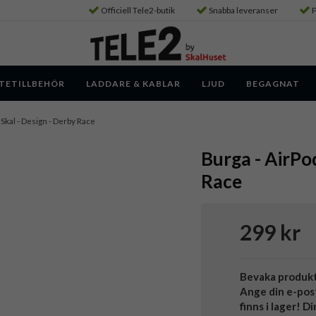
Officiell Tele2-butik
Snabba leveranser
P
TETILLBEHÖR
LADDARE & KABLAR
LJUD
BEGAGNAT
- Skal - Design - Derby Race
Burga - AirPod
Race
299 kr
Bevaka produk
Ange din e-pos
finns i lager! D