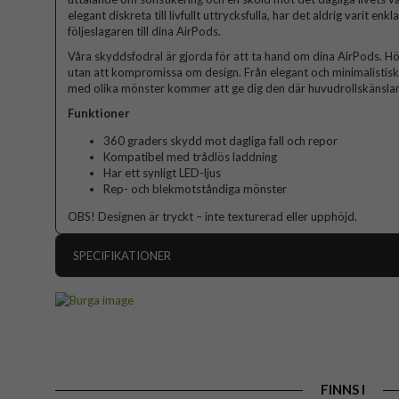
elegant diskreta till livfullt uttrycksfulla, har det aldrig varit enk
följeslagaren till dina AirPods.
Våra skyddsfodral är gjorda för att ta hand om dina AirPods. Hö
utan att kompromissa om design. Från elegant och minimalistisk ti
med olika mönster kommer att ge dig den där huvudrollskänslan
Funktioner
360 graders skydd mot dagliga fall och repor
Kompatibel med trådlös laddning
Har ett synligt LED-ljus
Rep- och blekmotståndiga mönster
OBS! Designen är tryckt – inte texturerad eller upphöjd.
SPECIFIKATIONER
Artikelnummer
Passar till
Produkttyp
Färg
FINNS I