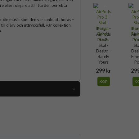
lare eller roligare att hitta den perfekta
r din musik som den var tänkt att höras –
ll djärv och uttrycksfull, vår kollektion
Burga -
Bur
.
AirPods
Air
Pro 3 -
Pro
Skal -
Ska
Design -
Desi
Barely
Eme
Yours
Po
299 kr
299
KÖP
K
119129
AirPods Pro 3
Skal
Flerfärgad