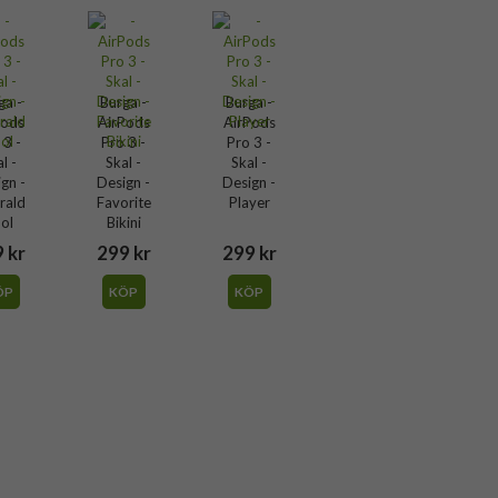
ga -
Burga -
Burga -
Pods
AirPods
AirPods
 3 -
Pro 3 -
Pro 3 -
l -
Skal -
Skal -
gn -
Design -
Design -
rald
Favorite
Player
ol
Bikini
 kr
299 kr
299 kr
ÖP
KÖP
KÖP