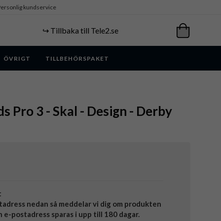
ersonlig kundservice
↪️ Tillbaka till Tele2.se
ÖVRIGT
TILLBEHÖRSPAKET
s Pro 3 - Skal - Design - Derby
t
tadress nedan så meddelar vi dig om produkten
in e-postadress sparas i upp till 180 dagar.