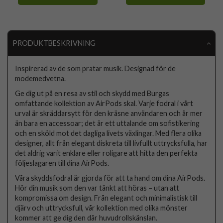
PRODUKTBESKRIVNING
Inspirerad av de som pratar musik. Designad för de
modemedvetna.
Ge dig ut på en resa av stil och skydd med Burgas
omfattande kollektion av AirPods skal. Varje fodral i vårt
urval är skräddarsytt för den kräsne användaren och är mer
än bara en accessoar; det är ett uttalande om sofistikering
och en sköld mot det dagliga livets växlingar. Med flera olika
designer, allt från elegant diskreta till livfullt uttrycksfulla, har
det aldrig varit enklare eller roligare att hitta den perfekta
följeslagaren till dina AirPods.
Våra skyddsfodral är gjorda för att ta hand om dina AirPods.
Hör din musik som den var tänkt att höras – utan att
kompromissa om design. Från elegant och minimalistisk till
djärv och uttrycksfull, vår kollektion med olika mönster
kommer att ge dig den där huvudrollskänslan.