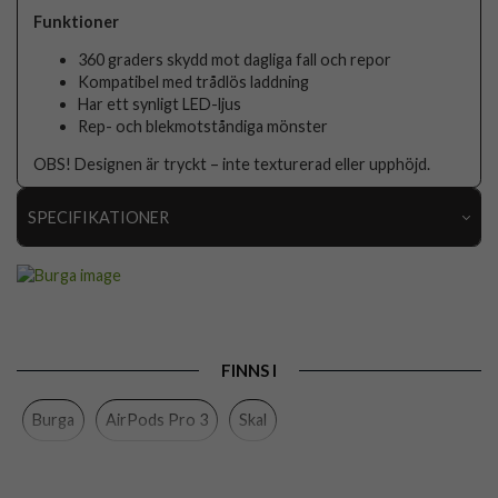
Funktioner
360 graders skydd mot dagliga fall och repor
Kompatibel med trådlös laddning
Har ett synligt LED-ljus
Rep- och blekmotståndiga mönster
OBS! Designen är tryckt – inte texturerad eller upphöjd.
SPECIFIKATIONER
Artikelnummer
119125
Passar till
AirPods Pro 3
Produkttyp
Skal
FINNS I
Färg
Flerfärgad
Burga
AirPods Pro 3
Skal
Material
Hårdplast (PC)
Varumärke
Burga