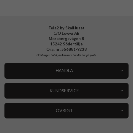
Tillverkarens art nr
628354
EAN
4772256283549
Tele2 by SkalHuset
C/O Lowwi AB
Morabergsvägen 8
15242 Södertälje
Org. nr: 556881-9238
OBS!
Ingen butik, du kan inte handla här på plats
HANDLA
Outlet
Nyheter
KUNDSERVICE
Varumärken
Kundservice
Specialkategorier
90 dagars öppet köp
ÖVRIGT
Köpevillkor
Om oss
Retur
Om cookies