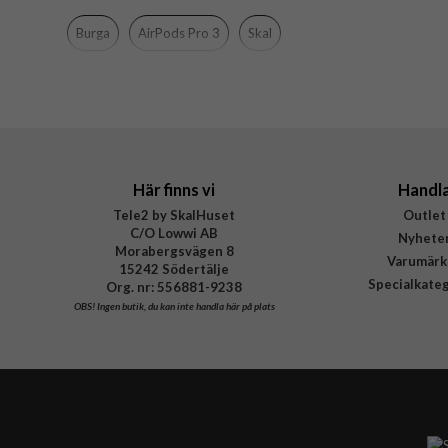
Material
Burga
AirPods Pro 3
Skal
Varumärke
Tillverkarens art nr
EAN
Här finns vi
Handl
Tele2 by SkalHuset
Outlet
C/O Lowwi AB
Nyhete
Morabergsvägen 8
Varumärk
15242 Södertälje
Specialkate
Org. nr: 556881-9238
OBS!
Ingen butik, du kan inte handla här på plats