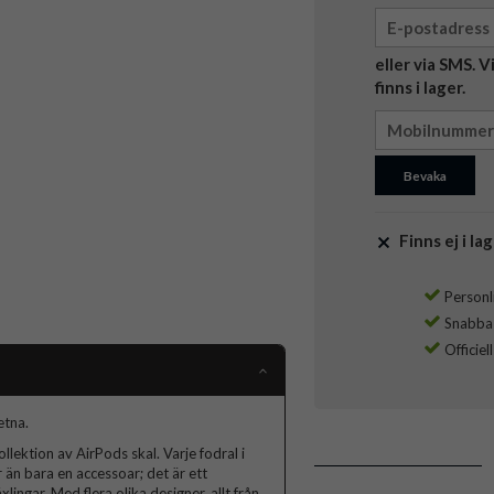
eller via SMS. 
finns i lager.
Bevaka
Finns ej i lag
Personli
Snabba l
Officiel
etna.
lektion av AirPods skal. Varje fodral i
 än bara en accessoar; det är ett
lingar. Med flera olika designer, allt från