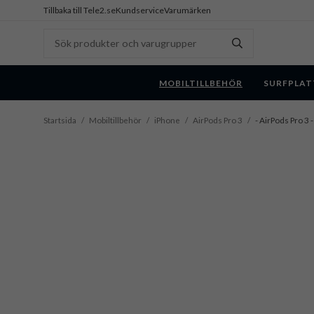
Tillbaka till Tele2.se
Kundservice
Varumärken
MOBILTILLBEHÖR
SURFPLAT
Startsida
/
Mobiltillbehör
/
iPhone
/
AirPods Pro 3
/
- AirPods Pro 3 