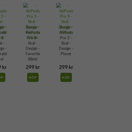
ga -
Burga -
Burga -
Pods
AirPods
AirPods
 3 -
Pro 3 -
Pro 3 -
l -
Skal -
Skal -
gn -
Design -
Design -
rald
Favorite
Player
ol
Bikini
 kr
299 kr
299 kr
ÖP
KÖP
KÖP