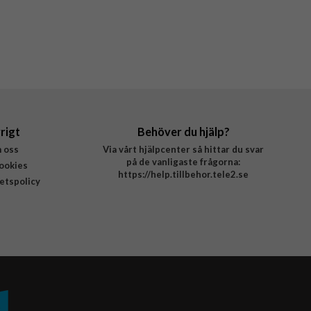
rigt
Behöver du hjälp?
 oss
Via vårt hjälpcenter så hittar du svar
på de vanligaste frågorna:
ookies
https://help.tillbehor.tele2.se
tetspolicy