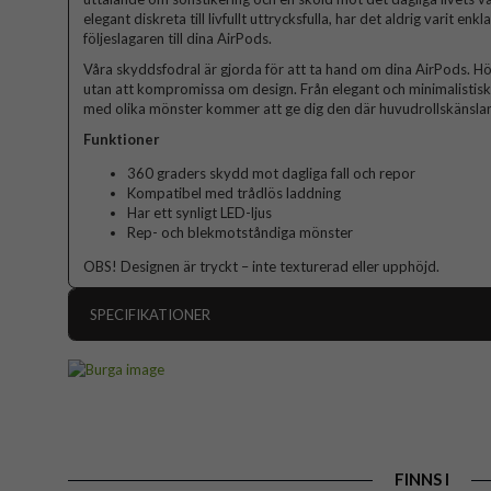
elegant diskreta till livfullt uttrycksfulla, har det aldrig varit enk
följeslagaren till dina AirPods.
Våra skyddsfodral är gjorda för att ta hand om dina AirPods. Hö
utan att kompromissa om design. Från elegant och minimalistisk ti
med olika mönster kommer att ge dig den där huvudrollskänslan
Funktioner
360 graders skydd mot dagliga fall och repor
Kompatibel med trådlös laddning
Har ett synligt LED-ljus
Rep- och blekmotståndiga mönster
OBS! Designen är tryckt – inte texturerad eller upphöjd.
SPECIFIKATIONER
Artikelnummer
Passar till
Produkttyp
Färg
FINNS I