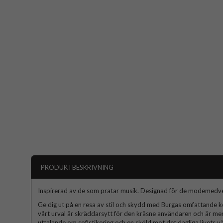
PRODUKTBESKRIVNING
Inspirerad av de som pratar musik. Designad för de modemedv
Ge dig ut på en resa av stil och skydd med Burgas omfattande kol
vårt urval är skräddarsytt för den kräsne användaren och är mer
uttalande om sofistikering och en sköld mot det dagliga livets väx