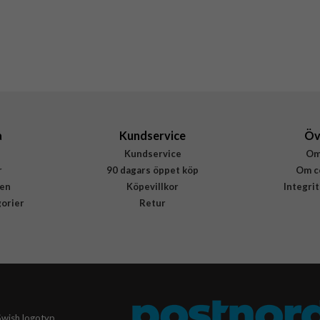
Hårdplast (PC)
Burga
628114
4772256281149
a
Kundservice
Öv
Kundservice
Om
r
90 dagars öppet köp
Om c
en
Köpevillkor
Integri
gorier
Retur