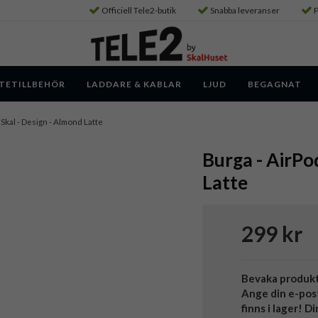
Officiell Tele2-butik
Snabba leveranser
P
TETILLBEHÖR
LADDARE & KABLAR
LJUD
BEGAGNAT
- Skal - Design - Almond Latte
Burga - AirPod
Latte
299 kr
Bevaka produk
Ange din e-pos
finns i lager! D