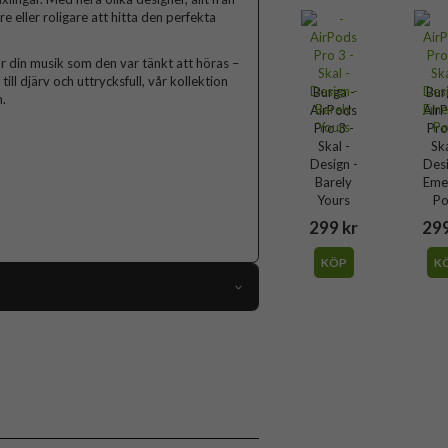
lare eller roligare att hitta den perfekta
r din musik som den var tänkt att höras –
ll djärv och uttrycksfull, vår kollektion
Burga -
Bur
.
AirPods
Air
Pro 3 -
Pro
Skal -
Ska
Design -
Desi
Barely
Eme
Yours
Po
299 kr
299
KÖP
K
119123
AirPods Pro 3
Skal
Flerfärgad