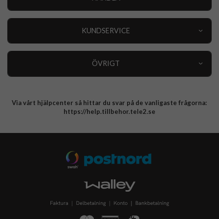
Outlet
Nyheter
KUNDSERVICE
Varumärken
Kundservice
Specialkategorier
90 dagars öppet köp
ÖVRIGT
Köpevillkor
Om oss
Retur
Om cookies
Via vårt hjälpcenter så hittar du svar på de vanligaste frågorna:
Integritetspolicy
https://help.tillbehor.tele2.se