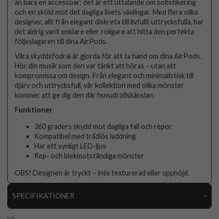
än bara en accessoar; det är ett uttalande om sofistikering
och en sköld mot det dagliga livets växlingar. Med flera olika
designer, allt från elegant diskreta till livfullt uttrycksfulla, har
det aldrig varit enklare eller roligare att hitta den perfekta
följeslagaren till dina AirPods.
Våra skyddsfodral är gjorda för att ta hand om dina AirPods.
Hör din musik som den var tänkt att höras – utan att
kompromissa om design. Från elegant och minimalistisk till
djärv och uttrycksfull, vår kollektion med olika mönster
kommer att ge dig den där huvudrollskänslan.
Funktioner
360 graders skydd mot dagliga fall och repor
Kompatibel med trådlös laddning
Har ett synligt LED-ljus
Rep- och blekmotståndiga mönster
OBS! Designen är tryckt – inte texturerad eller upphöjd.
SPECIFIKATIONER
Artikelnummer
107782