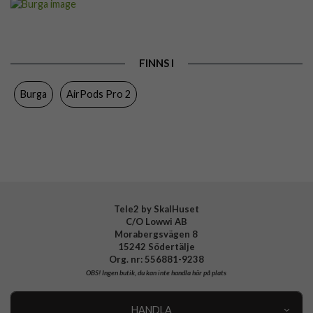
Passar till
AirPods Pro 2
Produkttyp
Skal
FINNS I
Egenskaper
Trådlös laddning-kompatibel
Burga
AirPods Pro 2
Färg
Flerfärgad
Material
Hårdplast (PC)
Varumärke
Burga
Tillverkarens art nr
RS 02A2 AIRPODSPRO2 SP
EAN
4772229342990
Tele2 by SkalHuset
C/O Lowwi AB
Morabergsvägen 8
15242 Södertälje
Org. nr: 556881-9238
OBS!
Ingen butik, du kan inte handla här på plats
HANDLA