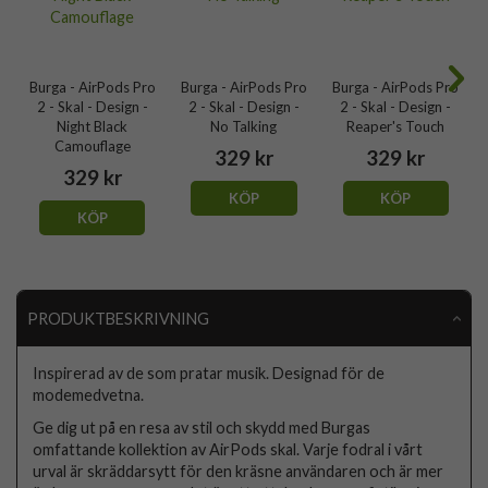
Burga - AirPods Pro
Burga - AirPods Pro
Burga - AirPods Pro
2 - Skal - Design -
2 - Skal - Design -
2 - Skal - Design -
Night Black
No Talking
Reaper's Touch
Camouflage
329 kr
329 kr
329 kr
KÖP
KÖP
KÖP
PRODUKTBESKRIVNING
Inspirerad av de som pratar musik. Designad för de
modemedvetna.
Ge dig ut på en resa av stil och skydd med Burgas
omfattande kollektion av AirPods skal. Varje fodral i vårt
urval är skräddarsytt för den kräsne användaren och är mer