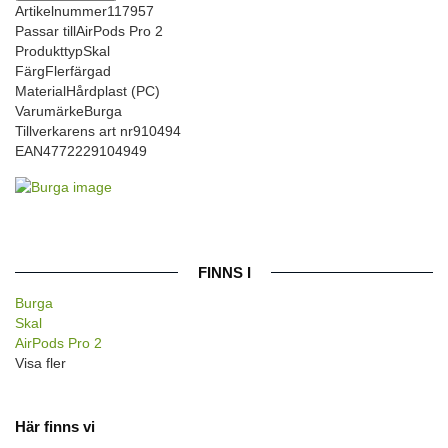
Artikelnummer
117957
Passar till
AirPods Pro 2
Produkttyp
Skal
Färg
Flerfärgad
Material
Hårdplast (PC)
Varumärke
Burga
Tillverkarens art nr
910494
EAN
4772229104949
FINNS I
Burga
Skal
AirPods Pro 2
Visa fler
Här finns vi