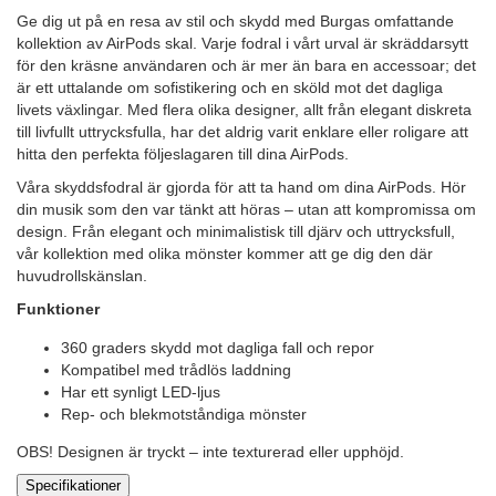
Ge dig ut på en resa av stil och skydd med Burgas omfattande
kollektion av AirPods skal. Varje fodral i vårt urval är skräddarsytt
för den kräsne användaren och är mer än bara en accessoar; det
är ett uttalande om sofistikering och en sköld mot det dagliga
livets växlingar. Med flera olika designer, allt från elegant diskreta
till livfullt uttrycksfulla, har det aldrig varit enklare eller roligare att
hitta den perfekta följeslagaren till dina AirPods.
Våra skyddsfodral är gjorda för att ta hand om dina AirPods. Hör
din musik som den var tänkt att höras – utan att kompromissa om
design. Från elegant och minimalistisk till djärv och uttrycksfull,
vår kollektion med olika mönster kommer att ge dig den där
huvudrollskänslan.
Funktioner
360 graders skydd mot dagliga fall och repor
Kompatibel med trådlös laddning
Har ett synligt LED-ljus
Rep- och blekmotståndiga mönster
OBS! Designen är tryckt – inte texturerad eller upphöjd.
Specifikationer