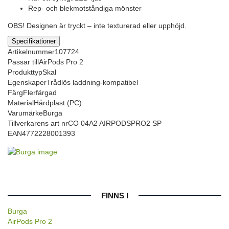
Rep- och blekmotståndiga mönster
OBS! Designen är tryckt – inte texturerad eller upphöjd.
Specifikationer
Artikelnummer
107724
Passar till
AirPods Pro 2
Produkttyp
Skal
Egenskaper
Trådlös laddning-kompatibel
Färg
Flerfärgad
Material
Hårdplast (PC)
Varumärke
Burga
Tillverkarens art nr
CO 04A2 AIRPODSPRO2 SP
EAN
4772228001393
FINNS I
Burga
AirPods Pro 2