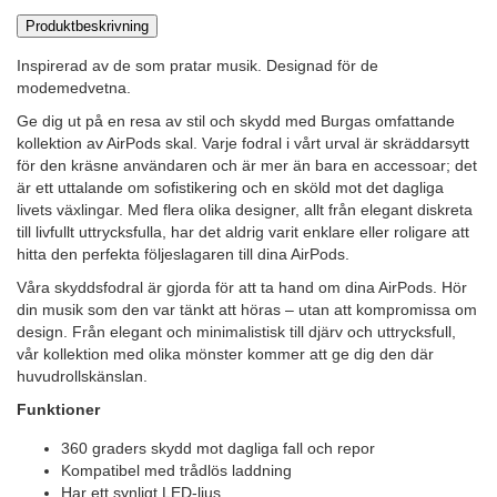
Produktbeskrivning
Inspirerad av de som pratar musik. Designad för de
modemedvetna.
Ge dig ut på en resa av stil och skydd med Burgas omfattande
kollektion av AirPods skal. Varje fodral i vårt urval är skräddarsytt
för den kräsne användaren och är mer än bara en accessoar; det
är ett uttalande om sofistikering och en sköld mot det dagliga
livets växlingar. Med flera olika designer, allt från elegant diskreta
till livfullt uttrycksfulla, har det aldrig varit enklare eller roligare att
hitta den perfekta följeslagaren till dina AirPods.
Våra skyddsfodral är gjorda för att ta hand om dina AirPods. Hör
din musik som den var tänkt att höras – utan att kompromissa om
design. Från elegant och minimalistisk till djärv och uttrycksfull,
vår kollektion med olika mönster kommer att ge dig den där
huvudrollskänslan.
Funktioner
360 graders skydd mot dagliga fall och repor
Kompatibel med trådlös laddning
Har ett synligt LED-ljus