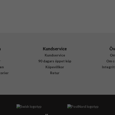
a
Kundservice
Öv
Kundservice
Om
r
90 dagars öppet köp
Om c
en
Köpevillkor
Integri
gorier
Retur