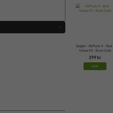
110063
AirPods 4
Spigen - AirPods 4 - Skal 
Urban Fit - Rose Gold
Skal
299 kr
Trådlös laddning-kompatibel
KÖP
Svart
Hårdplast (PC), Tyg
Spigen
ACS08648
8809971234849