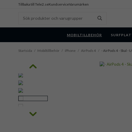
Tillbaka till Tele2.se
Kundservice
Varumärken
MOBILTILLBEHÖR
SURFPLAT
Startsida
/
Mobiltillbehör
/
iPhone
/
AirPods 4
/
- AirPods 4 - Skal - U