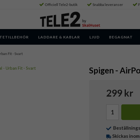
Officiell Tele2-butik
Snabba leveranser
P
TETILLBEHÖR
LADDARE & KABLAR
LJUD
BEGAGNAT
rban Fit - Svart
Spigen - AirPo
299 kr
Beställning
Skickas inom