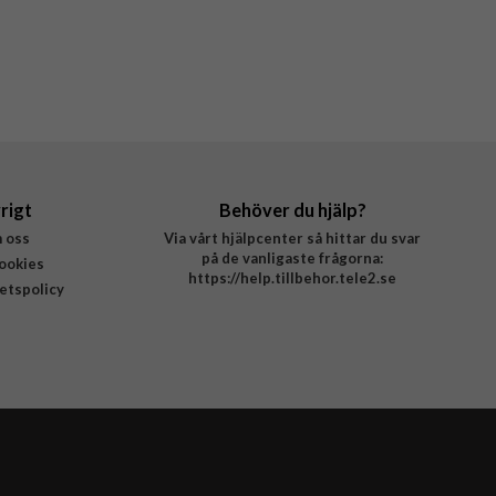
rigt
Behöver du hjälp?
 oss
Via vårt hjälpcenter så hittar du svar
på de vanligaste frågorna:
ookies
https://help.tillbehor.tele2.se
tetspolicy