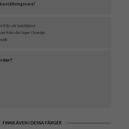
beställningsvara?
ce från vår kundtjänst
er från vårt lager i Sverige
butik
order?
FINNS ÄVEN I DESSA FÄRGER