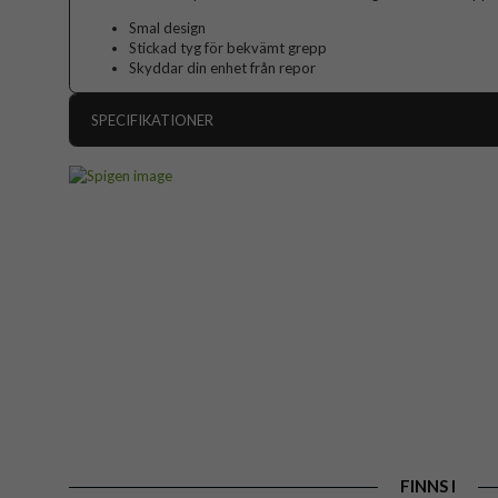
Smal design
Stickad tyg för bekvämt grepp
Skyddar din enhet från repor
SPECIFIKATIONER
Artikelnummer
Passar till
Produkttyp
Egenskaper
Färg
Material
Varumärke
Tillverkarens art nr
EAN
FINNS I