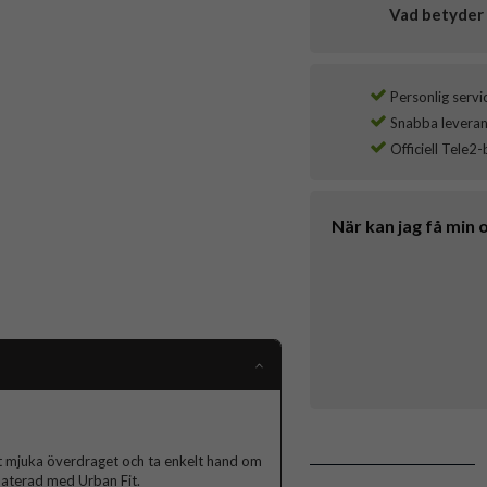
Vad betyder 
Personlig servi
Snabba leverans
Officiell Tele2-
När kan jag få min 
et mjuka överdraget och ta enkelt hand om
pdaterad med Urban Fit.