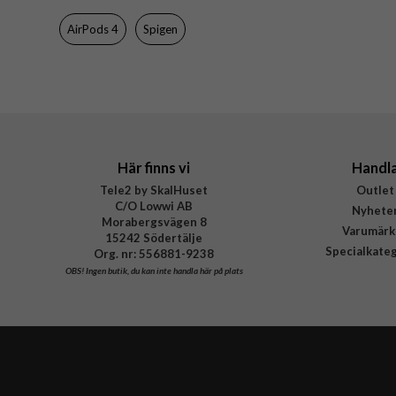
AirPods 4
Spigen
Här finns vi
Handl
Tele2 by SkalHuset
Outlet
C/O Lowwi AB
Nyhete
Morabergsvägen 8
Varumärk
15242 Södertälje
Specialkate
Org. nr: 556881-9238
OBS!
Ingen butik, du kan inte handla här på plats