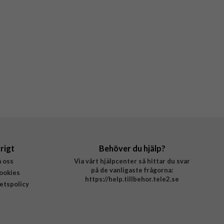
rigt
Behöver du hjälp?
 oss
Via vårt hjälpcenter så hittar du svar
på de vanligaste frågorna:
ookies
https://help.tillbehor.tele2.se
tetspolicy