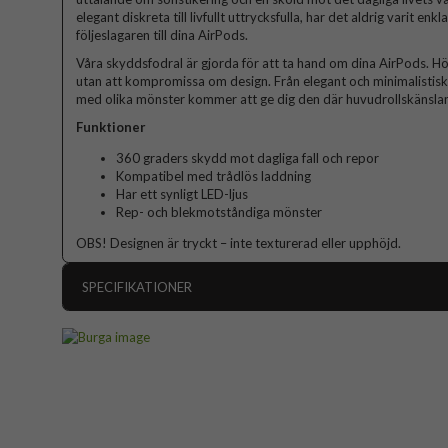
elegant diskreta till livfullt uttrycksfulla, har det aldrig varit enk
följeslagaren till dina AirPods.
Våra skyddsfodral är gjorda för att ta hand om dina AirPods. Hö
utan att kompromissa om design. Från elegant och minimalistisk ti
med olika mönster kommer att ge dig den där huvudrollskänslan
Funktioner
360 graders skydd mot dagliga fall och repor
Kompatibel med trådlös laddning
Har ett synligt LED-ljus
Rep- och blekmotståndiga mönster
OBS! Designen är tryckt – inte texturerad eller upphöjd.
SPECIFIKATIONER
Artikelnummer
Passar till
Produkttyp
Färg