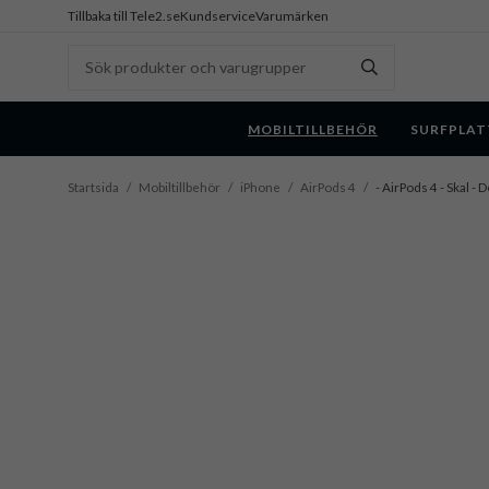
Tillbaka till Tele2.se
Kundservice
Varumärken
MOBILTILLBEHÖR
SURFPLAT
Startsida
/
Mobiltillbehör
/
iPhone
/
AirPods 4
/
- AirPods 4 - Skal - 