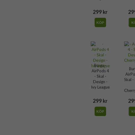
Hårdplast (PC)
299 kr
29
Burga
108127
KÖP
K
4772241081273
Burga -
Bur
AirPods 4
AirPo
- Skal -
Skal -
Design -
Ivy League
Cher
299 kr
29
KÖP
K