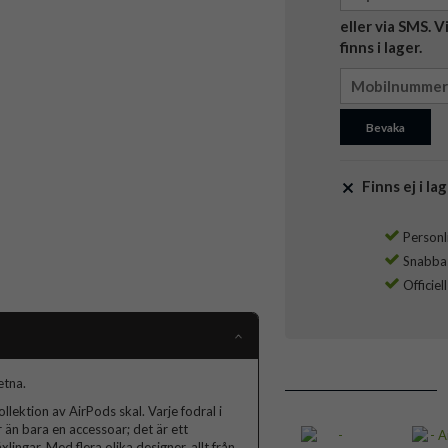
eller via SMS. 
finns i lager.
Bevaka
Finns ej i lag
Personli
Snabba l
Officiel
etna.
lektion av AirPods skal. Varje fodral i
 än bara en accessoar; det är ett
lingar. Med flera olika designer, allt från