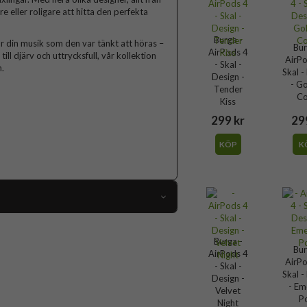
lare eller roligare att hitta den perfekta
Burga -
r din musik som den var tänkt att höras –
Bur
AirPods 4
ll djärv och uttrycksfull, vår kollektion
AirPo
- Skal -
.
Skal -
Design -
- G
Tender
Co
Kiss
299 kr
29
KÖP
K
119148
Burga -
AirPods 4
Bur
AirPods 4
AirPo
- Skal -
Skal
Skal -
Design -
- Em
Flerfärgad
Velvet
P
Night