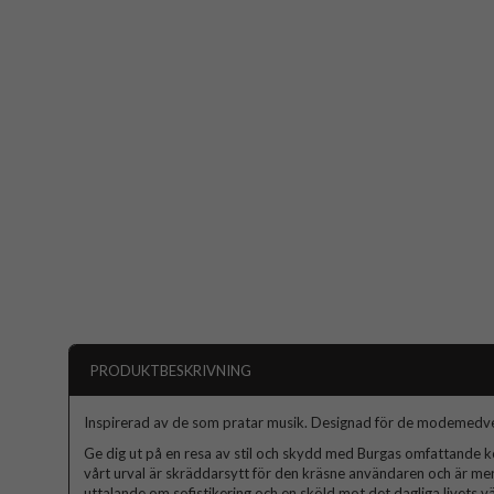
PRODUKTBESKRIVNING
Inspirerad av de som pratar musik. Designad för de modemedv
Ge dig ut på en resa av stil och skydd med Burgas omfattande kol
vårt urval är skräddarsytt för den kräsne användaren och är mer
uttalande om sofistikering och en sköld mot det dagliga livets väx