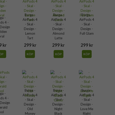
Burga -
Burga -
Burga -
ga -
AirPods 4
AirPods 4
AirPods 4
ds 4 -
- Skal -
- Skal -
- Skal -
 Design
Design -
Design -
Design -
olden
Lemon
Almond
Full Glam
ral
Tart
Latte
9 kr
299 kr
299 kr
299 kr
ÖP
KÖP
KÖP
KÖP
Burga -
Burga -
Burga -
ga -
AirPods 4
AirPods 4
AirPods 4
ds 4 -
- Skal -
- Skal -
- Skal -
 Design
Design -
Design -
Design -
erald
Old
Night
Love Me
ool
Money
Black
Right