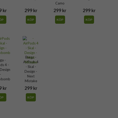
Camo
9 kr
299 kr
299 kr
299 kr
ÖP
KÖP
KÖP
KÖP
Burga -
ga -
AirPods 4
ds 4 -
- Skal -
 Design
Design -
-
Next
rybomb
Mistake
9 kr
299 kr
ÖP
KÖP