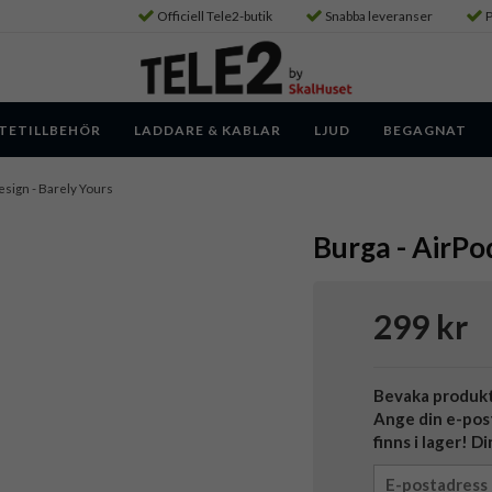
Officiell Tele2-butik
Snabba leveranser
P
TETILLBEHÖR
LADDARE & KABLAR
LJUD
BEGAGNAT
Design - Barely Yours
Burga - AirPod
299 kr
Bevaka produk
Ange din e-pos
finns i lager! D