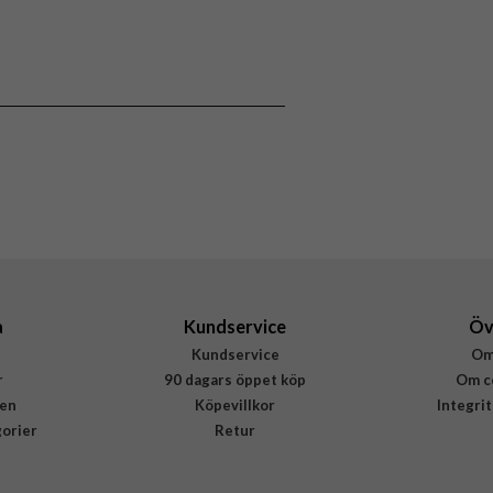
a
Kundservice
Öv
Kundservice
Om
r
90 dagars öppet köp
Om c
en
Köpevillkor
Integri
gorier
Retur