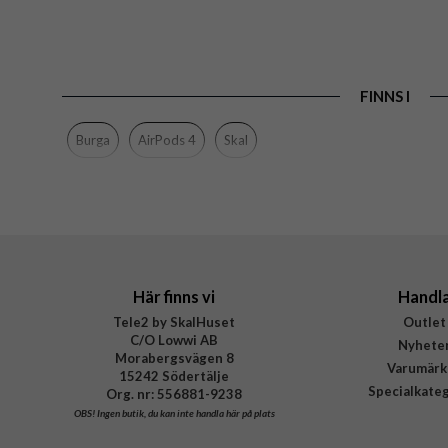
FINNS I
Burga
AirPods 4
Skal
Här finns vi
Handl
Tele2 by SkalHuset
Outlet
C/O Lowwi AB
Nyhete
Morabergsvägen 8
Varumärk
15242 Södertälje
Specialkate
Org. nr: 556881-9238
OBS!
Ingen butik, du kan inte handla här på plats