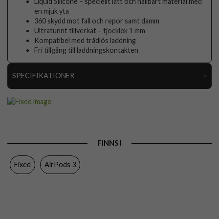
Liquid Silicone – speciellt lätt och hållbart material med
en mjuk yta
360 skydd mot fall och repor samt damm
Ultratunnt tillverkat – tjocklek 1 mm
Kompatibel med trådlös laddning
Fri tillgång till laddningskontakten
SPECIFIKATIONER
Artikelnummer
107044
Passar till
AirPods 3
Produkttyp
Skal
FINNS I
Egenskaper
Trådlös laddning-kompatibel
Fixed
AirPods 3
Färg
Blå
Material
Silikon
Varumärke
Fixed
Tillverkarens art nr
FIXSIL-816-BL