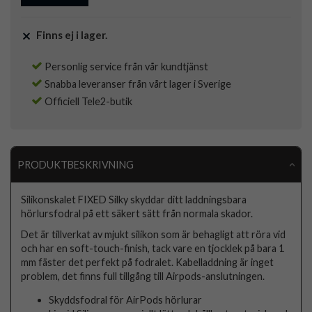
Finns ej i lager.
Personlig service från vår kundtjänst
Snabba leveranser från vårt lager i Sverige
Officiell Tele2-butik
PRODUKTBESKRIVNING
Silikonskalet FIXED Silky skyddar ditt laddningsbara
hörlursfodral på ett säkert sätt från normala skador.
Det är tillverkat av mjukt silikon som är behagligt att röra vid
och har en soft-touch-finish, tack vare en tjocklek på bara 1
mm fäster det perfekt på fodralet. Kabelladdning är inget
problem, det finns full tillgång till Airpods-anslutningen.
Skyddsfodral för AirPods hörlurar