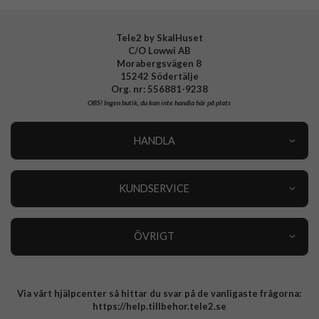
EAN
8591680135110
Tele2 by SkalHuset
C/O Lowwi AB
Morabergsvägen 8
15242 Södertälje
Org. nr: 556881-9238
OBS!
Ingen butik, du kan inte handla här på plats
HANDLA
Outlet
Nyheter
KUNDSERVICE
Varumärken
Kundservice
Specialkategorier
90 dagars öppet köp
ÖVRIGT
Köpevillkor
Om oss
Retur
Om cookies
Via vårt hjälpcenter så hittar du svar på de vanligaste frågorna:
Integritetspolicy
https://help.tillbehor.tele2.se