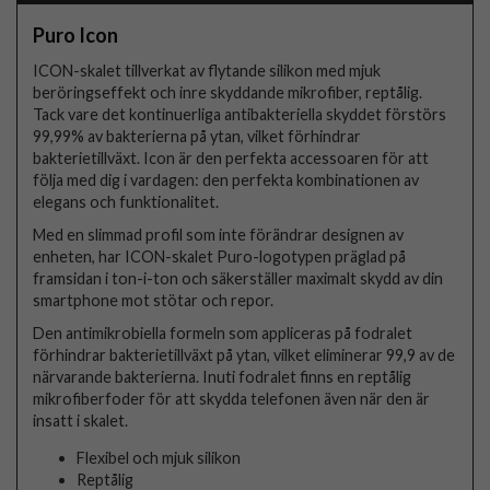
Puro Icon
ICON-skalet tillverkat av flytande silikon med mjuk
beröringseffekt och inre skyddande mikrofiber, reptålig.
Tack vare det kontinuerliga antibakteriella skyddet förstörs
99,99% av bakterierna på ytan, vilket förhindrar
bakterietillväxt. Icon är den perfekta accessoaren för att
följa med dig i vardagen: den perfekta kombinationen av
elegans och funktionalitet.
Med en slimmad profil som inte förändrar designen av
enheten, har ICON-skalet Puro-logotypen präglad på
framsidan i ton-i-ton och säkerställer maximalt skydd av din
smartphone mot stötar och repor.
Den antimikrobiella formeln som appliceras på fodralet
förhindrar bakterietillväxt på ytan, vilket eliminerar 99,9 av de
närvarande bakterierna. Inuti fodralet finns en reptålig
mikrofiberfoder för att skydda telefonen även när den är
insatt i skalet.
Flexibel och mjuk silikon
Reptålig