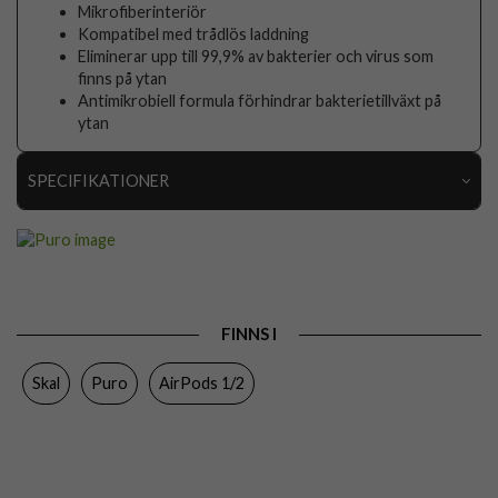
Mikrofiberinteriör
Kompatibel med trådlös laddning
Eliminerar upp till 99,9% av bakterier och virus som
finns på ytan
Antimikrobiell formula förhindrar bakterietillväxt på
ytan
SPECIFIKATIONER
Artikelnummer
88285
Passar till
AirPods 1/2
Produkttyp
Skal
FINNS I
Egenskaper
Trådlös laddning-kompatibel
Skal
Puro
AirPods 1/2
Färg
Grön
Material
Silikon
Varumärke
Puro