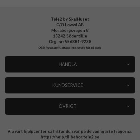
Tillverkarens art nr
APCASE2FLUOGRN
EAN
8033830291289
Tele2 by SkalHuset
C/O Lowwi AB
Morabergsvägen 8
15242 Södertälje
Org. nr: 556881-9238
OBS!
Ingen butik, du kan inte handla här på plats
HANDLA
Outlet
Nyheter
KUNDSERVICE
Varumärken
Kundservice
Specialkategorier
90 dagars öppet köp
ÖVRIGT
Köpevillkor
Om oss
Retur
Om cookies
Via vårt hjälpcenter så hittar du svar på de vanligaste frågorna:
Integritetspolicy
https://help.tillbehor.tele2.se