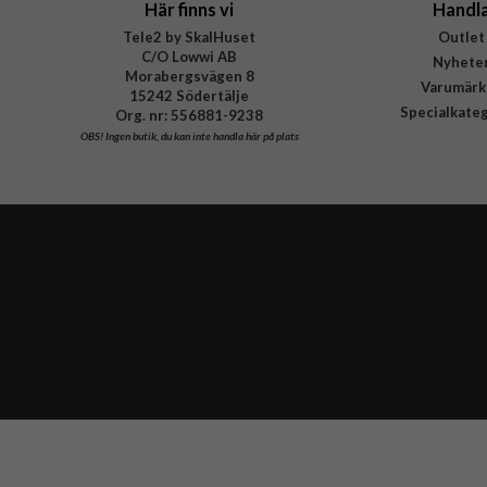
Här finns vi
Handl
Tele2 by SkalHuset
Outlet
C/O Lowwi AB
Nyhete
Morabergsvägen 8
Varumärk
15242 Södertälje
Specialkate
Org. nr: 556881-9238
OBS!
Ingen butik, du kan inte handla här på plats