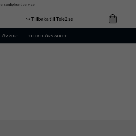
ersonlig kundservice
↪️ Tillbaka till Tele2.se
ÖVRIGT
TILLBEHÖRSPAKET