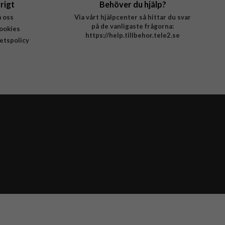
rigt
Behöver du hjälp?
 oss
Via vårt hjälpcenter så hittar du svar
på de vanligaste frågorna:
ookies
https://help.tillbehor.tele2.se
tetspolicy