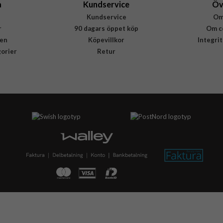
a
Kundservice
Öv
Kundservice
Om
r
90 dagars öppet köp
Om c
en
Köpevillkor
Integri
gorier
Retur