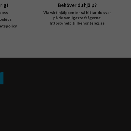
rigt
Behöver du hjälp?
 oss
Via vårt hjälpcenter så hittar du svar
på de vanligaste frågorna:
ookies
https://help.tillbehor.tele2.se
tetspolicy