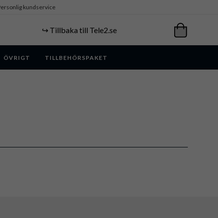
ersonlig kundservice
↪️ Tillbaka till Tele2.se
ÖVRIGT
TILLBEHÖRSPAKET