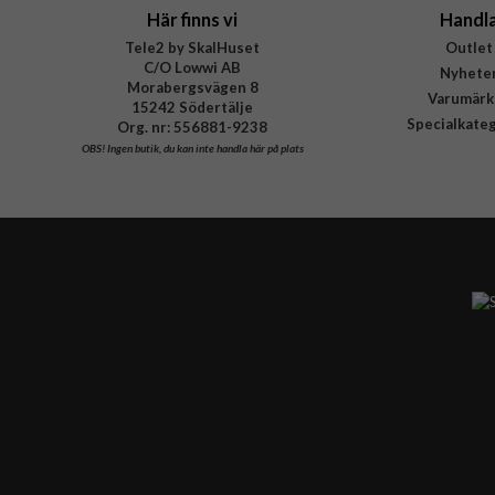
Här finns vi
Handl
Tele2 by SkalHuset
Outlet
C/O Lowwi AB
Nyhete
Morabergsvägen 8
Varumärk
15242 Södertälje
Specialkate
Org. nr: 556881-9238
OBS!
Ingen butik, du kan inte handla här på plats