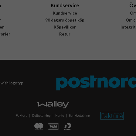
a
Kundservice
Öv
Kundservice
Om
r
90 dagars öppet köp
Om c
en
Köpevillkor
Integri
gorier
Retur