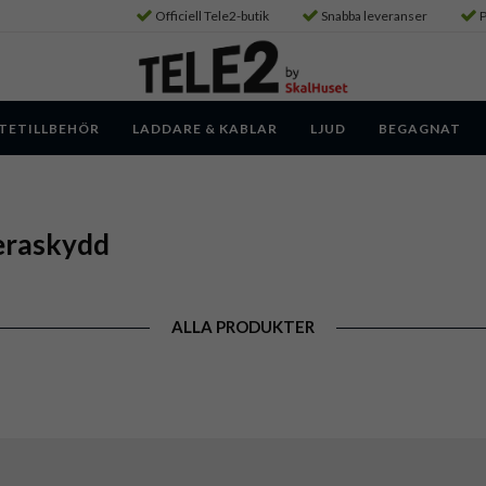
Officiell Tele2-butik
Snabba leveranser
P
TETILLBEHÖR
LADDARE & KABLAR
LJUD
BEGAGNAT
eraskydd
ALLA PRODUKTER