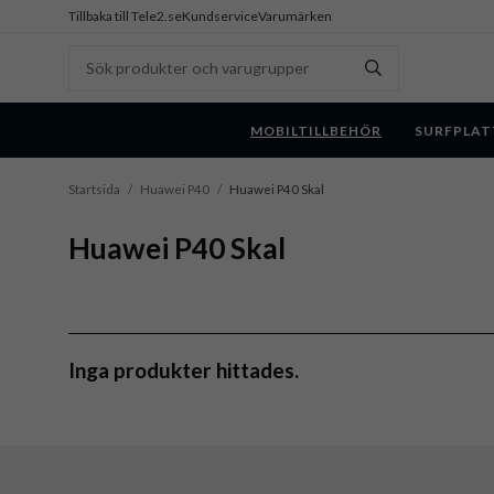
Tillbaka till Tele2.se
Kundservice
Varumärken
MOBILTILLBEHÖR
SURFPLAT
Startsida
/
Huawei P40
/
Huawei P40 Skal
Huawei P40 Skal
Inga produkter hittades.