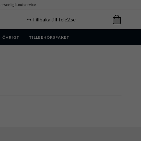
ersonlig kundservice
↪️ Tillbaka till Tele2.se
ÖVRIGT
TILLBEHÖRSPAKET