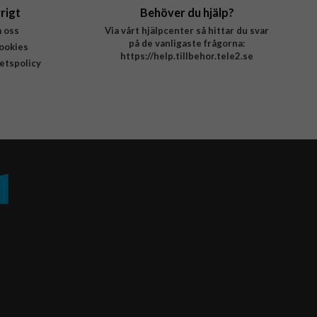
rigt
Behöver du hjälp?
 oss
Via vårt hjälpcenter så hittar du svar
på de vanligaste frågorna:
ookies
https://help.tillbehor.tele2.se
tetspolicy