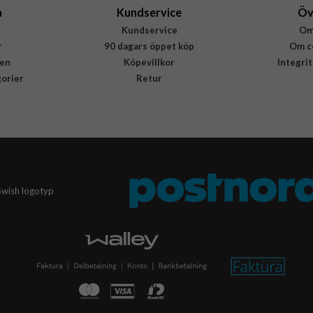
a
Kundservice
Öv
Kundservice
Om
r
90 dagars öppet köp
Om c
en
Köpevillkor
Integri
gorier
Retur