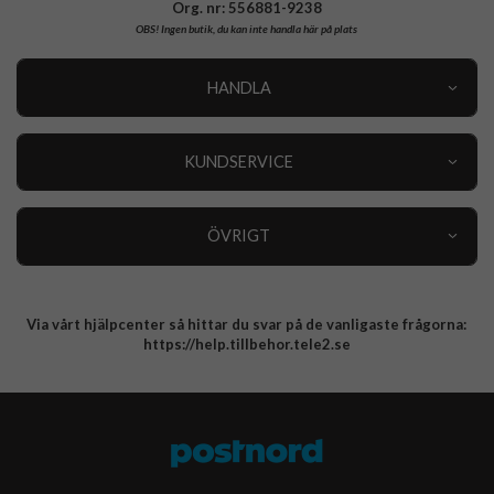
Org. nr: 556881-9238
OBS!
Ingen butik, du kan inte handla här på plats
HANDLA
Outlet
Nyheter
KUNDSERVICE
Varumärken
Kundservice
Specialkategorier
90 dagars öppet köp
ÖVRIGT
Köpevillkor
Om oss
Retur
Om cookies
Via vårt hjälpcenter så hittar du svar på de vanligaste frågorna:
Integritetspolicy
https://help.tillbehor.tele2.se