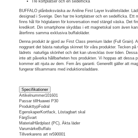
Tre kortplatser och en sedelficka
BUFFALO plånboksväska av Aniline First Layer kvalitetsläder. Lädre
designad i Sverige. Den har tre kortplatser och en sedelficka. Et
finns hål för högtalaren för konversation med stängd väska. Det finns 
kredikort. Din smartphone skyddas i ett magnetskal som även kan
återfinns samma exklusiva buffaloläder.
Denna produkt är gjord av First Class premium läder (Full Grain). All
noggrant det bästa naturliga skinnet för våra produkter. Tecken på va
lädrets naturliga skönhet och det kan utvecklas över tiden. Dessa
inte att påverka hållbarheten hos produkten. Vi hoppas att dessa p
kommer att njuta av dem. Fem års garanti. Generellt gäller att magn
fungerar tillsammans med induktionsladdare.
Specifikationer
Artikelnummer
101601
Passar till
Huawei P30
Produkttyp
Fodral
Egenskaper
Kortfack, Löstagbart skal
Färg
Svart
Material
Hårdplast (PC), Äkta läder
Varumärke
Buffalo
Tillverkarens art nr
590001