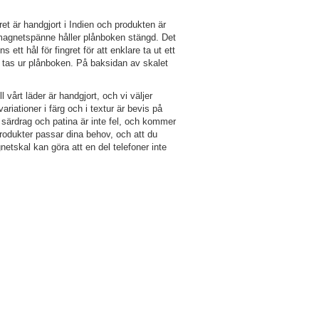
t är handgjort i Indien och produkten är
t magnetspänne håller plånboken stängd. Det
ett hål för fingret för att enklare ta ut ett
 tas ur plånboken. På baksidan av skalet
 vårt läder är handgjort, och vi väljer
riationer i färg och i textur är bevis på
 särdrag och patina är inte fel, och kommer
rodukter passar dina behov, och att du
etskal kan göra att en del telefoner inte