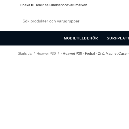
Tillbaka till Tele2.se
Kundservice
Varumärken
MOBILTILLBEHÖR
SURFPLAT
Startsida
/
Huawei P30
/
- Huawei P30 - Fodral - 2in1 Magnet Case -