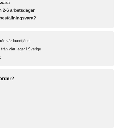
svara
m 2-6 arbetsdagar
beställningsvara?
från vår kundtjänst
från vårt lager i Sverige
k
 order?