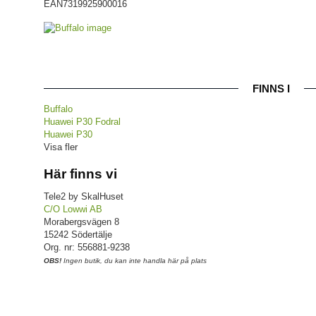
EAN
7319925900016
FINNS I
Buffalo
Huawei P30 Fodral
Huawei P30
Visa fler
Här finns vi
Tele2 by SkalHuset
C/O Lowwi AB
Morabergsvägen 8
15242 Södertälje
Org. nr: 556881-9238
OBS!
Ingen butik, du kan inte handla här på plats