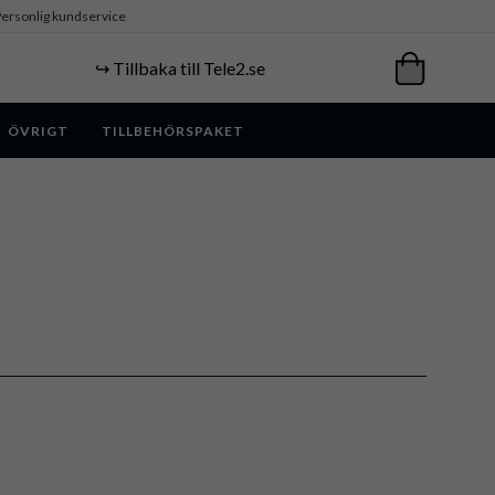
ersonlig kundservice
↪️ Tillbaka till Tele2.se
ÖVRIGT
TILLBEHÖRSPAKET