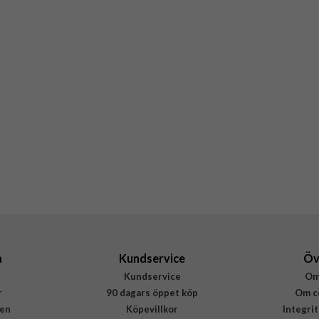
a
Kundservice
Öv
Kundservice
Om
r
90 dagars öppet köp
Om c
en
Köpevillkor
Integri