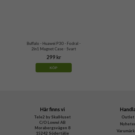
Buffalo - Huawei P30 - Fodral -
2in1 Magnet Case - Svart
299 kr
KÖP
Här finns vi
Handl
Tele2 by SkalHuset
Outlet
C/O Lowwi AB
Nyhete
Morabergsvägen 8
Varumärk
15242 Södertälje