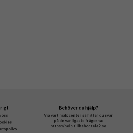
rigt
Behöver du hjälp?
 oss
Via vårt hjälpcenter så hittar du svar
på de vanligaste frågorna:
ookies
https://help.tillbehor.tele2.se
tetspolicy